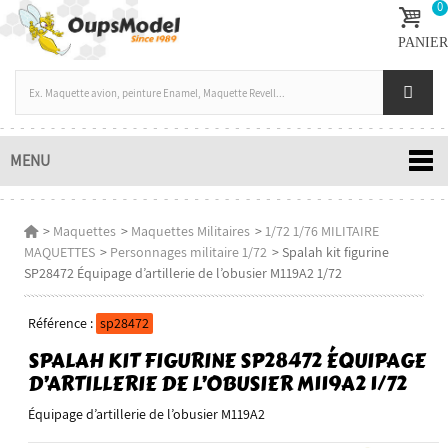
0
PANIER
MENU
>
Maquettes
>
Maquettes Militaires
>
1/72 1/76 MILITAIRE
MAQUETTES
>
Personnages militaire 1/72
>
Spalah kit figurine
SP28472 Équipage d’artillerie de l’obusier M119A2 1/72
Référence :
sp28472
SPALAH KIT FIGURINE SP28472 ÉQUIPAGE
D’ARTILLERIE DE L’OBUSIER M119A2 1/72
Équipage d’artillerie de l’obusier M119A2