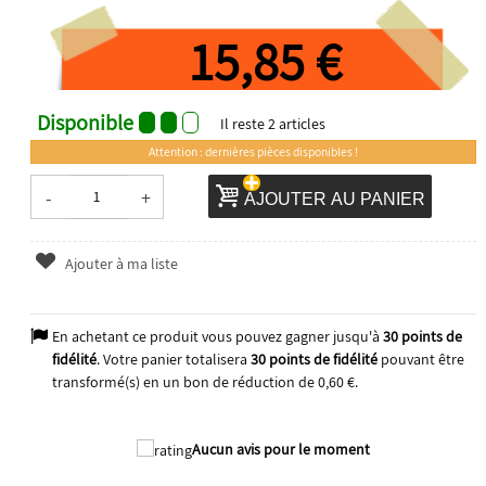
15,85 €
Disponible
Il reste
2
articles
Attention : dernières pièces disponibles !
-
+
AJOUTER AU PANIER
Ajouter à ma liste
En achetant ce produit vous pouvez gagner jusqu'à
30
points de
fidélité
. Votre panier totalisera
30
points de fidélité
pouvant être
transformé(s) en un bon de réduction de
0,60 €
.
2026
Aucun avis pour le moment