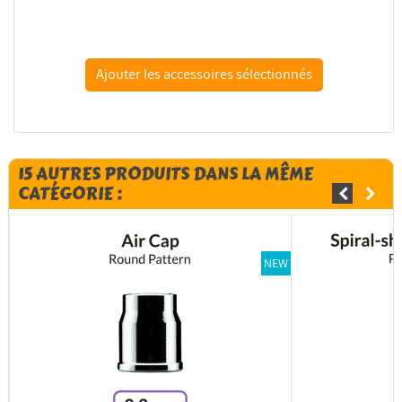
Titans Hobby aérographe TTH058 Nebula aérographe...
15 AUTRES PRODUITS DANS LA MÊME
CATÉGORIE :
NEW