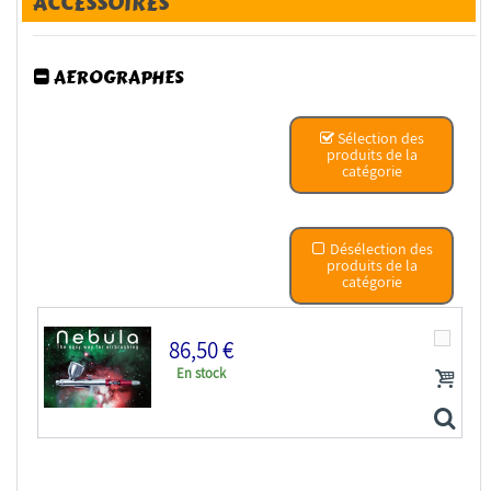
ACCESSOIRES
AEROGRAPHES
Sélection des
produits de la
catégorie
Désélection des
produits de la
catégorie
86,50 €
En stock