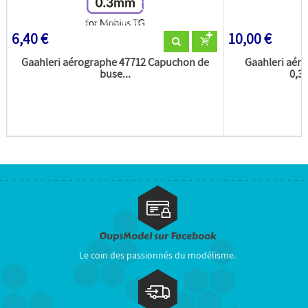
6,40 €
10,00 €
Gaahleri aérographe 47712 Capuchon de
Gaahleri aér
buse...
0,3
OupsModel sur Facebook
Le coin des passionnés du modélisme.