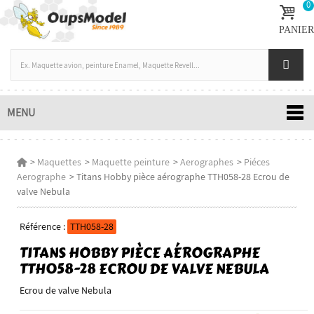
0
PANIER
MENU
>
Maquettes
>
Maquette peinture
>
Aerographes
>
Piéces
Aerographe
>
Titans Hobby pièce aérographe TTH058-28 Ecrou de
valve Nebula
Référence :
TTH058-28
TITANS HOBBY PIÈCE AÉROGRAPHE
TTH058-28 ECROU DE VALVE NEBULA
Ecrou de valve Nebula