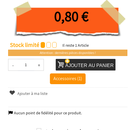
0,80 €
Stock limité
Il reste
1
Article
Attention : dernières pièces disponibles !
-
+
AJOUTER AU PANIER
Accessoires (1)
Ajouter à ma liste
Aucun point de fidélité pour ce produit.
2025