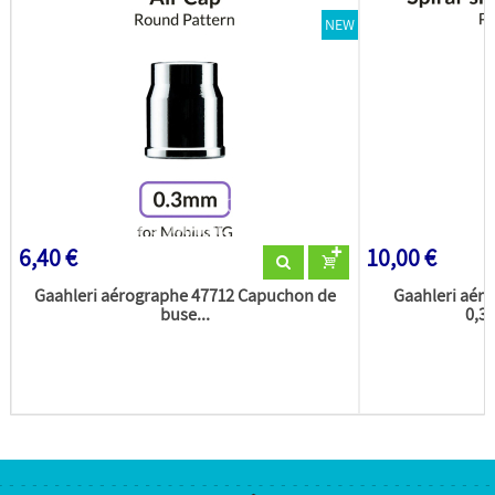
NEW
6,40 €
10,00 €
Gaahleri aérographe 47712 Capuchon de
Gaahleri aér
buse...
0,3