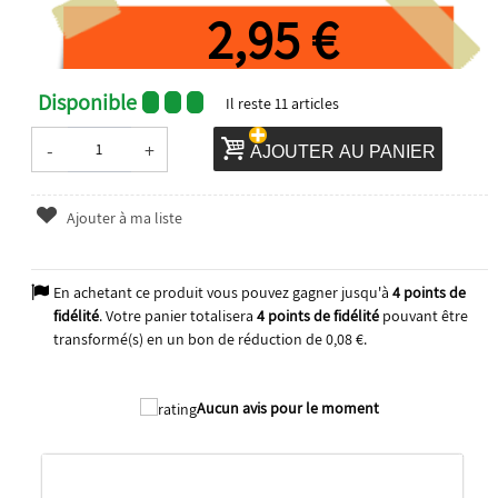
2,95 €
Disponible
Il reste
11
articles
-
+
AJOUTER AU PANIER
Ajouter à ma liste
En achetant ce produit vous pouvez gagner jusqu'à
4
points de
fidélité
. Votre panier totalisera
4
points de fidélité
pouvant être
transformé(s) en un bon de réduction de
0,08 €
.
2025
Aucun avis pour le moment