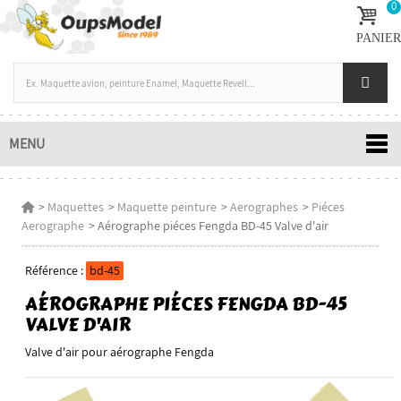
0
PANIER
MENU
>
Maquettes
>
Maquette peinture
>
Aerographes
>
Piéces
Aerographe
>
Aérographe piéces Fengda BD-45 Valve d'air
Référence :
bd-45
AÉROGRAPHE PIÉCES FENGDA BD-45
VALVE D'AIR
Valve d'air pour aérographe Fengda