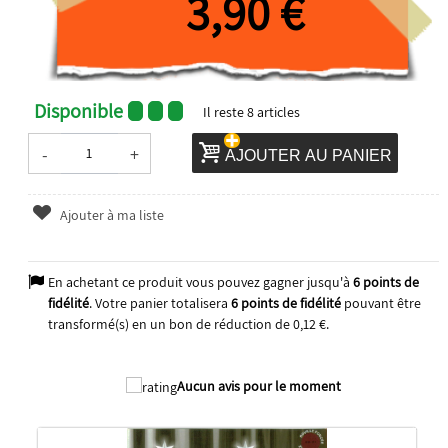
3,90 €
Disponible
Il reste
8
articles
-
+
AJOUTER AU PANIER
Ajouter à ma liste
En achetant ce produit vous pouvez gagner jusqu'à
6
points de
fidélité
. Votre panier totalisera
6
points de fidélité
pouvant être
transformé(s) en un bon de réduction de
0,12 €
.
Aucun avis pour le moment