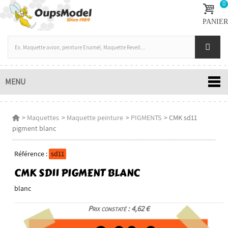
0
PANIER
MENU
>
Maquettes
>
Maquette peinture
>
PIGMENTS
>
CMK sd11
pigment blanc
Référence :
sd11
CMK SD11 PIGMENT BLANC
blanc
Prix constaté : 4,62 €