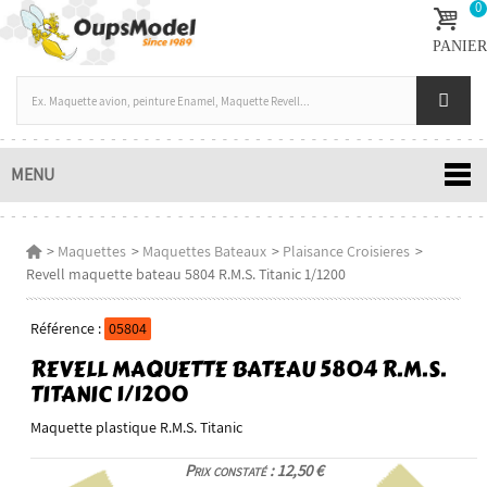
0
PANIER
MENU
>
Maquettes
>
Maquettes Bateaux
>
Plaisance Croisieres
>
Revell maquette bateau 5804 R.M.S. Titanic 1/1200
Référence :
05804
REVELL MAQUETTE BATEAU 5804 R.M.S.
TITANIC 1/1200
Maquette plastique R.M.S. Titanic
Prix constaté : 12,50 €