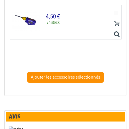
4,50 €
En stock
revell 39604 colle aiguille maquette
AVIS