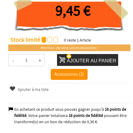
9,45 €
Stock limité
Il reste
1
Article
Attention : dernières pièces disponibles !
-
+
AJOUTER AU PANIER
Accessoires (2)
Ajouter à ma liste
En achetant ce produit vous pouvez gagner jusqu'à
18
points de
fidélité
. Votre panier totalisera
18
points de fidélité
pouvant être
transformé(s) en un bon de réduction de
0,36 €
.