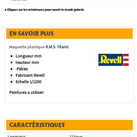
* Cliquez sur les miniatures pour ouvrir le mode galerie
EN SAVOIR PLUS
Maquette plastique
R.M.S. Titanic
Longueur mm
Hauteur mm
Piéces
Fabricant Revell
Echelle 1/1200
Peintures a utiliser:
CARACTÉRISTIQUES
Longueur
223mm