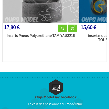
17,80 €
15,60 €
Inserts Pneus Polyurethane TAMIYA 53216
insert mous
TOURI
OupsModel sur Facebook
Le coin des passionnés du modélisme.