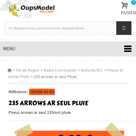
0
PANIER
MENU
>
Fin de Rayon
>
Radio Commandé
>
Voitures R/C
>
Pneus et
Jantes Piste
>
235 arrows ar seul Pluie
Référence :
rb5006-00-00
235 ARROWS AR SEUL PLUIE
Pneus arrows ar seul 235mm pluie