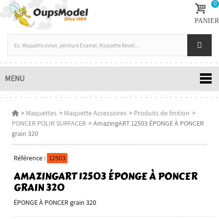
0
PANIER
MENU
>
Maquettes
>
Maquette Accessoires
>
Produits de finition
>
PONCER POLIR SURFACER
>
AmazingART 12503 ÉPONGE À PONCER
grain 320
Référence :
12503
AMAZINGART 12503 ÉPONGE À PONCER
GRAIN 320
ÉPONGE À PONCER grain 320