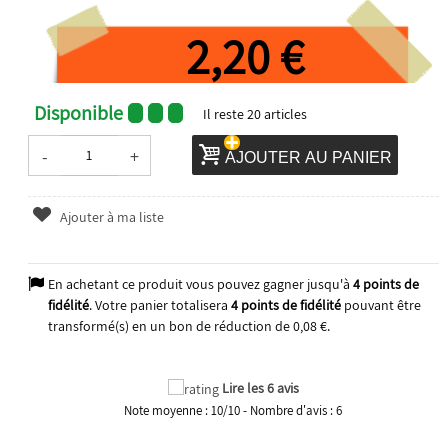
2,20 €
Disponible
Il reste
20
articles
-
+
AJOUTER AU PANIER
Ajouter à ma liste
En achetant ce produit vous pouvez gagner jusqu'à
4
points de
fidélité
. Votre panier totalisera
4
points de fidélité
pouvant être
transformé(s) en un bon de réduction de
0,08 €
.
2022
Lire les 6 avis
Note moyenne :
10
/
10
- Nombre d'avis :
6