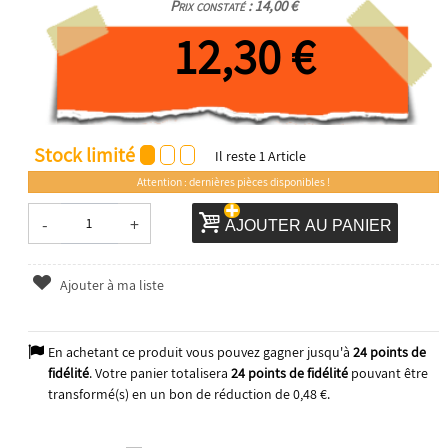
Prix constaté : 14,00 €
12,30 €
Stock limité
Il reste
1
Article
Attention : dernières pièces disponibles !
-
+
AJOUTER AU PANIER
Ajouter à ma liste
En achetant ce produit vous pouvez gagner jusqu'à
24
points de
fidélité
. Votre panier totalisera
24
points de fidélité
pouvant être
transformé(s) en un bon de réduction de
0,48 €
.
2026