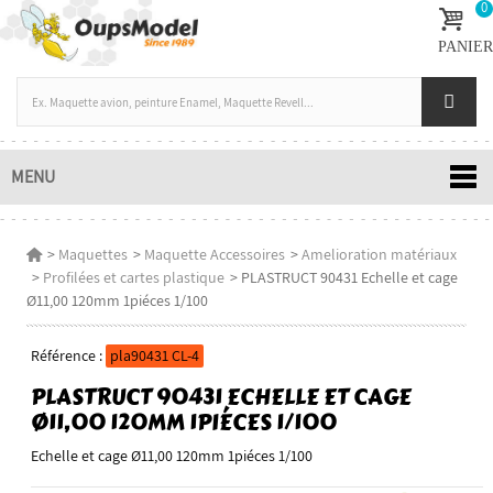
0
PANIER
MENU
>
Maquettes
>
Maquette Accessoires
>
Amelioration matériaux
>
Profilées et cartes plastique
>
PLASTRUCT 90431 Echelle et cage
Ø11,00 120mm 1piéces 1/100
Référence :
pla90431 CL-4
PLASTRUCT 90431 ECHELLE ET CAGE
Ø11,00 120MM 1PIÉCES 1/100
Echelle et cage Ø11,00 120mm 1piéces 1/100