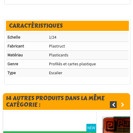
CARACTÉRISTIQUES
Echelle
1/24
Fabricant
Plastruct
Matériau
Plasticards
Genre
Profilés et cartes plastique
Type
Escalier
14 AUTRES PRODUITS DANS LA MÊME
CATÉGORIE :
NEW