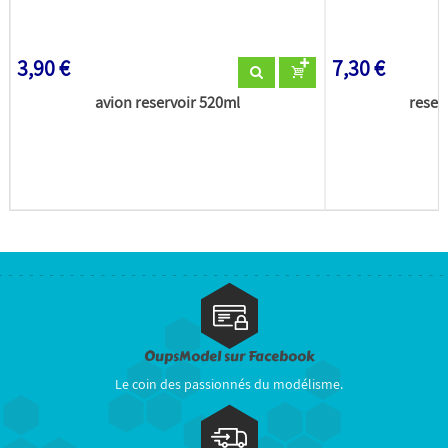
3,90 €
7,30 €
avion reservoir 520ml
reser
OupsModel sur Facebook
Le coin des passionnés du modélisme.