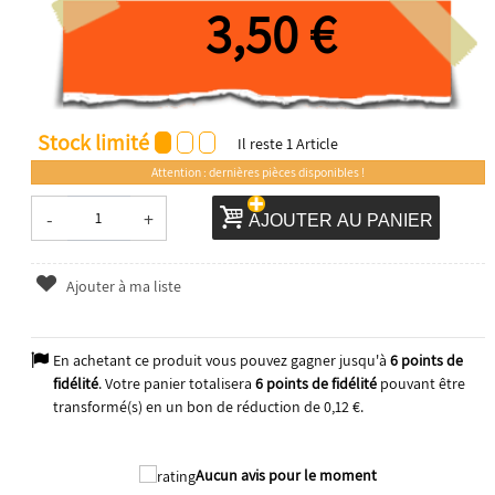
3,50 €
Stock limité
Il reste
1
Article
Attention : dernières pièces disponibles !
-
+
AJOUTER AU PANIER
Ajouter à ma liste
En achetant ce produit vous pouvez gagner jusqu'à
6
points de
fidélité
. Votre panier totalisera
6
points de fidélité
pouvant être
transformé(s) en un bon de réduction de
0,12 €
.
Aucun avis pour le moment