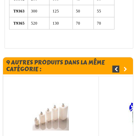
T9363
300
125
50
55
T9365
520
130
70
70
9 AUTRES PRODUITS DANS LA MÊME
CATÉGORIE :