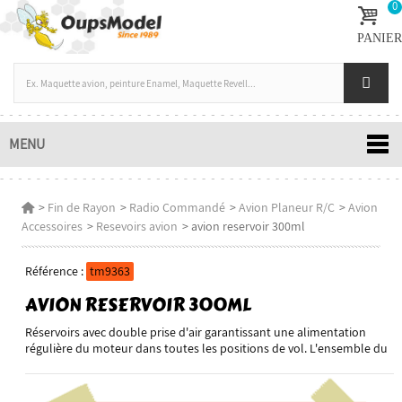
0
PANIER
MENU
>
Fin de Rayon
>
Radio Commandé
>
Avion Planeur R/C
>
Avion
Accessoires
>
Resevoirs avion
>
avion reservoir 300ml
Référence :
tm9363
AVION RESERVOIR 300ML
Réservoirs avec double prise d'air garantissant une alimentation
régulière du moteur dans toutes les positions de vol. L'ensemble du