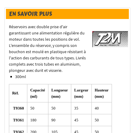
EN SAVOIR PLUS
Réservoirs avec double prise d'air
garantissant une alimentation régulière du
moteur dans toutes les positions de vol.
L'ensemble du réservoir, y compris son
bouchon est moulé en plastique résistant à
l'action des carburants de tous types. Livrés
complets avec trois tubes en aluminium,
plongeur avec durit et visserie.
300ml
Capacité
Longueur
Largeur
Hauteur
Réf.
(ml)
(mm)
(mm)
(mm)
T9360
50
50
35
40
T9361
180
90
45
50
T9362
200
105
45
50