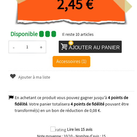
2,45 €
Disponible
Il reste
10
articles
-
+
AJOUTER AU PANIER
Accessoires (1)
Ajouter à ma liste
En achetant ce produit vous pouvez gagner jusqu'à
4
points de
fidélité
. Votre panier totalisera
4
points de fidélité
pouvant être
transformé(s) en un bon de réduction de
0,08 €
.
Lire les 15 avis
Note moyenne :
10
/
10
- Nombre d'avis :
15