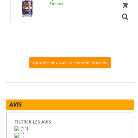
En stock
Revell 39612 color mix 100ml
AVIS
FILTRER LES AVIS
(14)
(1)