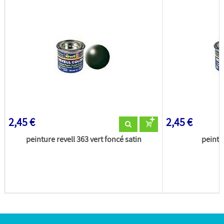
2,45 €
2,45 €
peinture revell 363 vert foncé satin
peintu