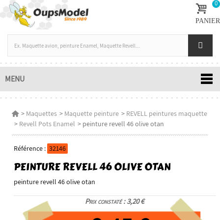
0
PANIER
MENU
>
Maquettes
>
Maquette peinture
>
REVELL peintures maquette
>
Revell Pots Enamel
>
peinture revell 46 olive otan
Référence :
32146
PEINTURE REVELL 46 OLIVE OTAN
peinture revell 46 olive otan
Prix constaté : 3,20 €