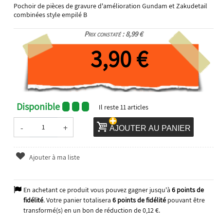
Pochoir de pièces de gravure d'amélioration Gundam et Zakudetail
combinées style empilé B
Prix constaté : 8,99 €
3,90 €
Disponible
Il reste
11
articles
-
+
AJOUTER AU PANIER
Ajouter à ma liste
En achetant ce produit vous pouvez gagner jusqu'à
6
points de
fidélité
. Votre panier totalisera
6
points de fidélité
pouvant être
transformé(s) en un bon de réduction de
0,12 €
.
2025