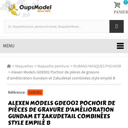
0
PANIER
MENU
>
Maquettes
>
Maquette peinture
>
RUBANS MASQUES POCHOIR
>
Alexen Models GDE002 Pochoir de pièces de gravure
d'amélioration Gundam et Zakudetail combinées style empilé B
Référence :
GDE002
ALEXEN MODELS GDE002 POCHOIR DE
PIÈCES DE GRAVURE D'AMÉLIORATION
GUNDAM ET ZAKUDETAIL COMBINÉES
STYLE EMPILÉ B