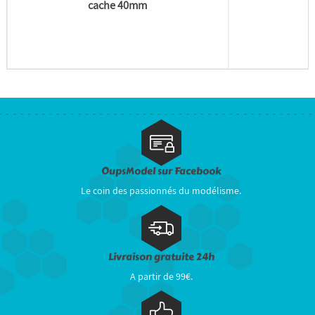
cache 40mm
c
OupsModel sur Facebook
Le coin des passionnés du modélisme.
Livraison gratuite 24h
A partir de 99€.