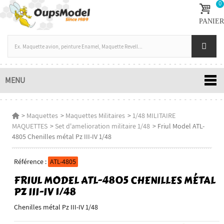
0
PANIER
MENU
>
Maquettes
>
Maquettes Militaires
>
1/48 MILITAIRE
MAQUETTES
>
Set d'amelioration militaire 1/48
>
Friul Model ATL-
4805 Chenilles métal Pz III-IV 1/48
Référence :
ATL-4805
FRIUL MODEL ATL-4805 CHENILLES MÉTAL
PZ III-IV 1/48
Chenilles métal Pz III-IV 1/48