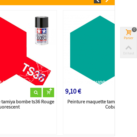
0
Panier
En haut
9,10 €
e tamiya bombe ts36 Rouge
Peinture maquette tamiya bombe t
luorescent
Cobalt