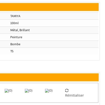
TAMIYA
100ml
Métal, Brillant
Peinture
Bombe
TS
(0)
(0)
(0)
Réinitialiser