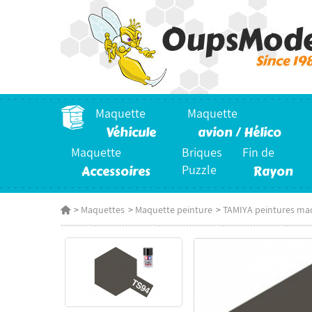
Maquette
Maquette
Véhicule
avion / Hélico
Maquette
Briques
Fin de
Accessoires
Puzzle
Rayon
>
Maquettes
>
Maquette peinture
>
TAMIYA peintures ma