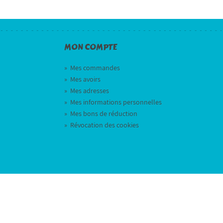
MON COMPTE
»
Mes commandes
»
Mes avoirs
»
Mes adresses
»
Mes informations personnelles
»
Mes bons de réduction
»
Révocation des cookies