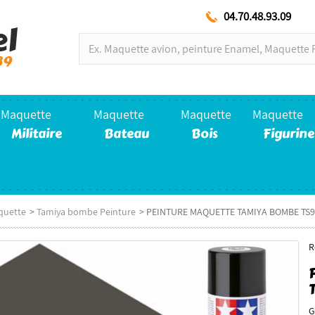
04.70.48.93.09
Maquette
Maquette
Maquette
Maquette
Militaire
Bateau
Bois
Figurine
quette
>
Tamiya bombe Peinture
>
PEINTURE MAQUETTE TAMIYA BOMBE TS94 G
R
G