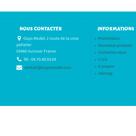
NOUS CONTACTER
INFORMATIONS
Oups Model, 1 route de la croix
»
Promotions
pelletier
»
Nouveaux produits
03460 Aurouer France
»
Contactez-nous
Tél :
04.70.48.93.09
»
C.G.V.
»
A propos
contact@oupsmodel.com
»
sitemap