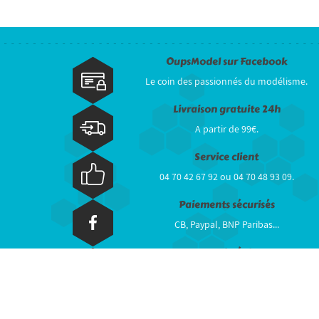
OupsModel sur Facebook
Le coin des passionnés du modélisme.
Livraison gratuite 24h
A partir de 99€.
Service client
04 70 42 67 92 ou 04 70 48 93 09.
Paiements sécurisés
CB, Paypal, BNP Paribas...
Stock réel
Plus de 50 000 produits en stock...