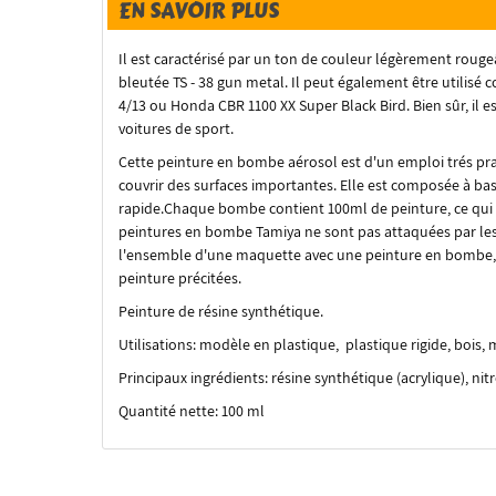
EN SAVOIR PLUS
Il est caractérisé par un ton de couleur légèrement rouge
bleutée TS - 38 gun metal.
Il peut également être utilisé
4/13 ou Honda CBR 1100 XX Super Black Bird.
Bien sûr, il 
voitures de sport.
Cette peinture en bombe aérosol est d'un emploi trés p
couvrir des surfaces importantes. Elle est composée à ba
rapide.Chaque bombe contient 100ml de peinture, ce qui pe
peintures en bombe Tamiya ne sont pas attaquées par les ac
l'ensemble d'une maquette avec une peinture en bombe, on
peinture précitées.
Peinture de résine synthétique.
Utilisations: modèle en plastique, plastique rigide, bois, 
Principaux ingrédients: résine synthétique (acrylique), ni
Quantité nette: 100 ml