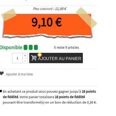
Prix constaté : 11,00 €
9,10 €
Disponible
Il reste
9
articles
+
AJOUTER AU PANIER
-
Ajouter à ma liste
En achetant ce produit vous pouvez gagner jusqu'à
18
points
de fidélité
. Votre panier totalisera
18
points de fidélité
pouvant être transformé(s) en un bon de réduction de
0,36 €
.