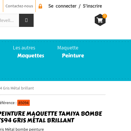
Se connecter / S'inscrire
Contactez-nous
0
Les autres
Maquette
Maquettes
Peinture
ris Métal brillant
éférence :
85094
PEINTURE MAQUETTE TAMIYA BOMBE
TS94 GRIS MÉTAL BRILLANT
ris Métal bombe peinture