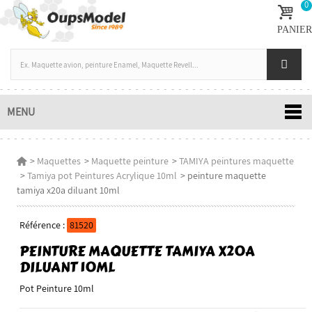
0
PANIER
MENU
>
Maquettes
>
Maquette peinture
>
TAMIYA peintures maquette
>
Tamiya pot Peintures Acrylique 10ml
>
peinture maquette
tamiya x20a diluant 10ml
Référence :
81520
PEINTURE MAQUETTE TAMIYA X20A
DILUANT 10ML
Pot Peinture 10ml