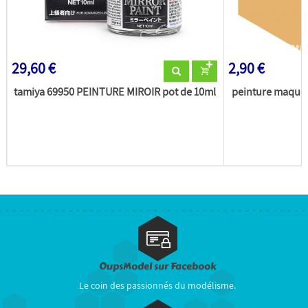
29,60 €
2,90 €
tamiya 69950 PEINTURE MIROIR pot de 10ml
peinture maquet
(
OupsModel sur Facebook
Le coin des passionnés du modélisme.