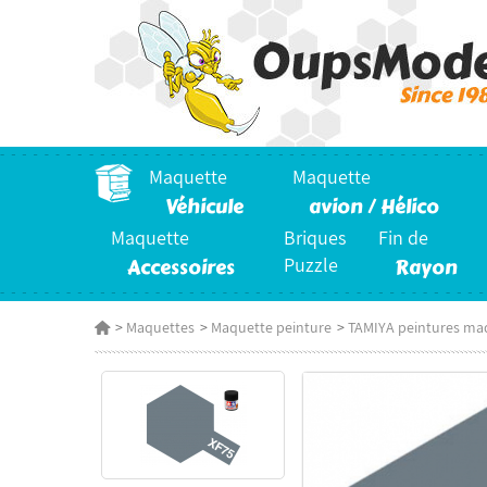
Maquette
Maquette
Véhicule
avion / Hélico
Maquette
Briques
Fin de
Accessoires
Puzzle
Rayon
>
Maquettes
>
Maquette peinture
>
TAMIYA peintures ma