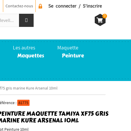
Se connecter / S'inscrire
Contactez-nous
0
Les autres
Maquette
Maquettes
Peinture
f75 gris marine Kure Arsenal 10ml
éférence :
81775
PEINTURE MAQUETTE TAMIYA XF75 GRIS
MARINE KURE ARSENAL 10ML
ot Peinture 10ml