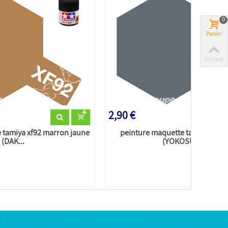
0
Panier
En haut
2,90 €
 tamiya xf92 marron jaune
peinture maquette tamiya xf91 I
(DAK...
(YOKOSUKA...