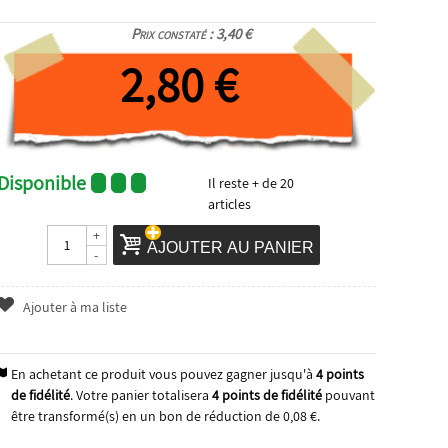
Prix constaté : 3,40 €
2,80 €
Disponible
Il reste
+ de 20
articles
+
AJOUTER AU PANIER
-
Ajouter à ma liste
En achetant ce produit vous pouvez gagner jusqu'à
4
points
de fidélité
. Votre panier totalisera
4
points de fidélité
pouvant
être transformé(s) en un bon de réduction de
0,08 €
.