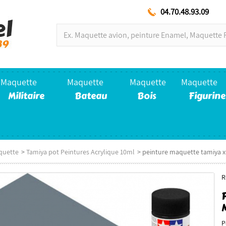
04.70.48.93.09
Maquette
Maquette
Maquette
Maquette
Militaire
Bateau
Bois
Figurine
quette
>
Tamiya pot Peintures Acrylique 10ml
>
peinture maquette tamiya x
R
P