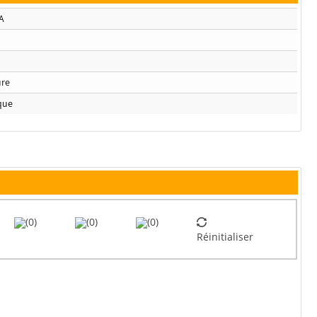
A
ure
que
(0)
(0)
(0)
Réinitialiser