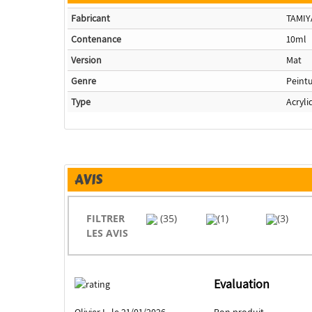
Fabricant
TAMIY
Contenance
10ml
Version
Mat
Genre
Peint
Type
Acryli
AVIS
FILTRER
(35)
(1)
(3)
LES AVIS
Evaluation