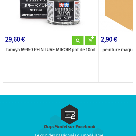
29,60 €
2,90 €
tamiya 69950 PEINTURE MIROIR pot de 10ml
peinture maquet
(
OupsModel sur Facebook
Le coin des passionnés du modélisme.