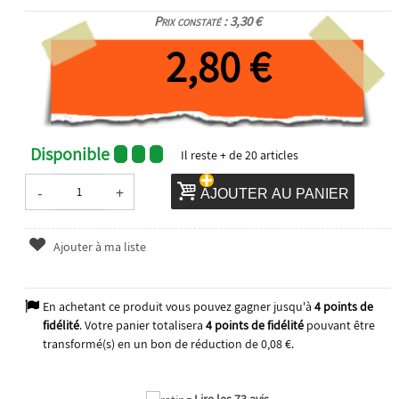
Prix constaté : 3,30 €
2,80 €
Disponible
Il reste
+ de 20
articles
-
+
AJOUTER AU PANIER
Ajouter à ma liste
En achetant ce produit vous pouvez gagner jusqu'à
4
points de
fidélité
. Votre panier totalisera
4
points de fidélité
pouvant être
transformé(s) en un bon de réduction de
0,08 €
.
Lire les 73 avis