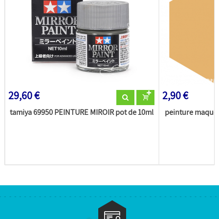
29,60 €
2,90 €
tamiya 69950 PEINTURE MIROIR pot de 10ml
peinture maquet
(