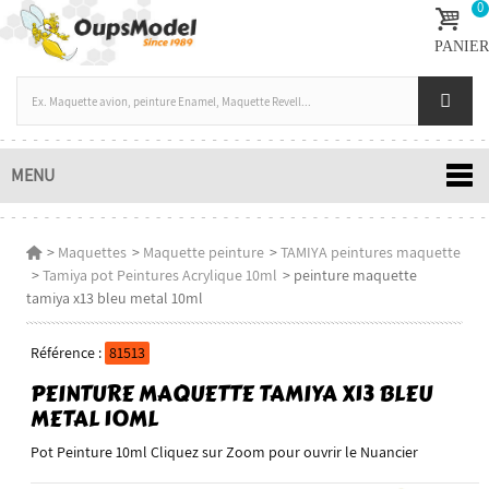
0
PANIER
MENU
>
Maquettes
>
Maquette peinture
>
TAMIYA peintures maquette
>
Tamiya pot Peintures Acrylique 10ml
>
peinture maquette
tamiya x13 bleu metal 10ml
Référence :
81513
PEINTURE MAQUETTE TAMIYA X13 BLEU
METAL 10ML
Pot Peinture 10ml Cliquez sur Zoom pour ouvrir le Nuancier