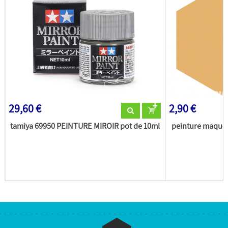
29,60 €
2,90 €
tamiya 69950 PEINTURE MIROIR pot de 10ml
peinture maquet
(