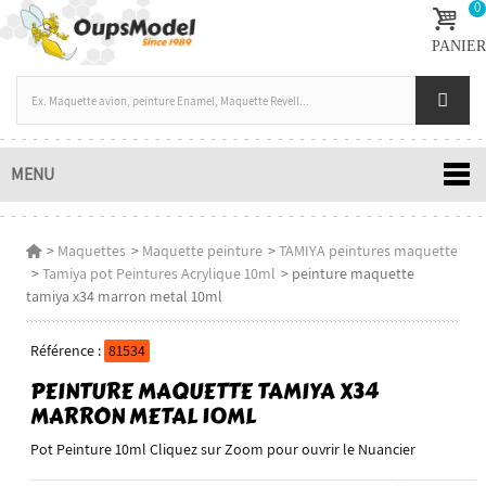
0
PANIER
MENU
>
Maquettes
>
Maquette peinture
>
TAMIYA peintures maquette
>
Tamiya pot Peintures Acrylique 10ml
>
peinture maquette
tamiya x34 marron metal 10ml
Référence :
81534
PEINTURE MAQUETTE TAMIYA X34
MARRON METAL 10ML
Pot Peinture 10ml Cliquez sur Zoom pour ouvrir le Nuancier