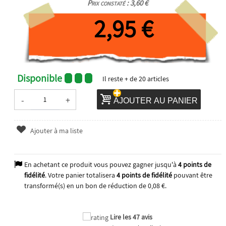
Prix constaté : 3,60 €
2,95 €
Disponible
Il reste
+ de 20
articles
-
+
AJOUTER AU PANIER
Ajouter à ma liste
En achetant ce produit vous pouvez gagner jusqu'à
4
points de
fidélité
. Votre panier totalisera
4
points de fidélité
pouvant être
transformé(s) en un bon de réduction de
0,08 €
.
Lire les 47 avis