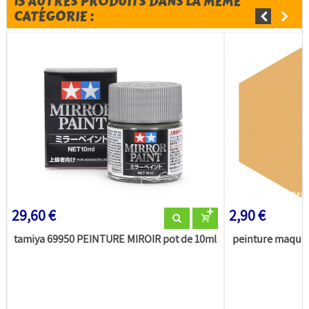
15 AUTRES PRODUITS DANS LA MÊME
CATÉGORIE :
29,60 €
2,90 €
tamiya 69950 PEINTURE MIROIR pot de 10ml
peinture maquet
(