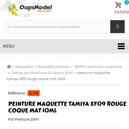
0
PANIER
MENU
>
Maquettes
>
Maquette peinture
>
TAMIYA peintures maquette
>
Tamiya pot Peintures Acrylique 10ml
>
peinture maquette
tamiya xf09 rouge coque mat 10ml
Référence :
81709
PEINTURE MAQUETTE TAMIYA XF09 ROUGE
COQUE MAT 10ML
Pot Peinture 10ml