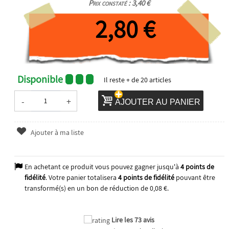
Prix constaté : 3,40 €
2,80 €
Disponible
Il reste
+ de 20
articles
-
+
AJOUTER AU PANIER
Ajouter à ma liste
En achetant ce produit vous pouvez gagner jusqu'à
4
points de
fidélité
. Votre panier totalisera
4
points de fidélité
pouvant être
transformé(s) en un bon de réduction de
0,08 €
.
Lire les 73 avis