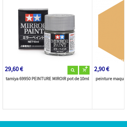
29,60 €
2,90 €
tamiya 69950 PEINTURE MIROIR pot de 10ml
peinture maquet
(