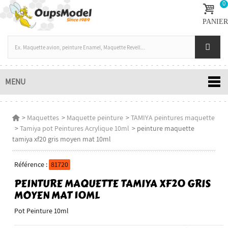
0
PANIER
MENU
>
Maquettes
>
Maquette peinture
>
TAMIYA peintures maquette
>
Tamiya pot Peintures Acrylique 10ml
>
peinture maquette
tamiya xf20 gris moyen mat 10ml
Référence :
81720
PEINTURE MAQUETTE TAMIYA XF20 GRIS
MOYEN MAT 10ML
Pot Peinture 10ml