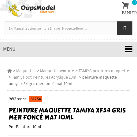
0
PANIER
MENU
>
Maquettes
>
Maquette peinture
>
TAMIYA peintures maquette
>
Tamiya pot Peintures Acrylique 10ml
>
peinture maquette
tamiya xf54 gris mer foncé mat 10ml
Référence :
81754
PEINTURE MAQUETTE TAMIYA XF54 GRIS
MER FONCÉ MAT 10ML
Pot Peinture 10ml