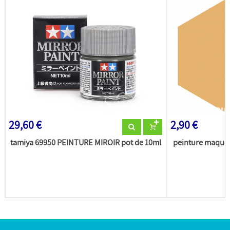
29,60 €
2,90 €
tamiya 69950 PEINTURE MIROIR pot de 10ml
peinture maquet
(