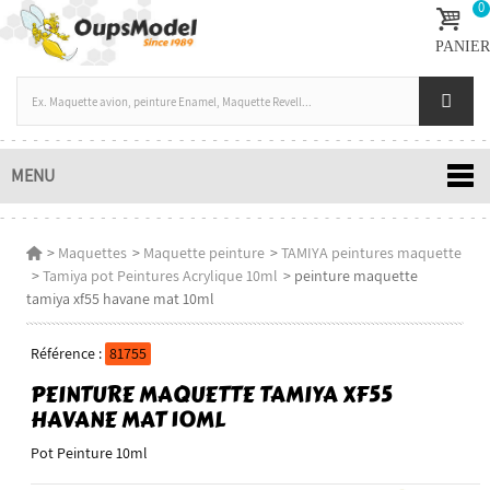
0
PANIER
MENU
>
Maquettes
>
Maquette peinture
>
TAMIYA peintures maquette
>
Tamiya pot Peintures Acrylique 10ml
>
peinture maquette
tamiya xf55 havane mat 10ml
Référence :
81755
PEINTURE MAQUETTE TAMIYA XF55
HAVANE MAT 10ML
Pot Peinture 10ml