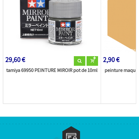
29,60 €
2,90 €
tamiya 69950 PEINTURE MIROIR pot de 10ml
peinture maquet
(