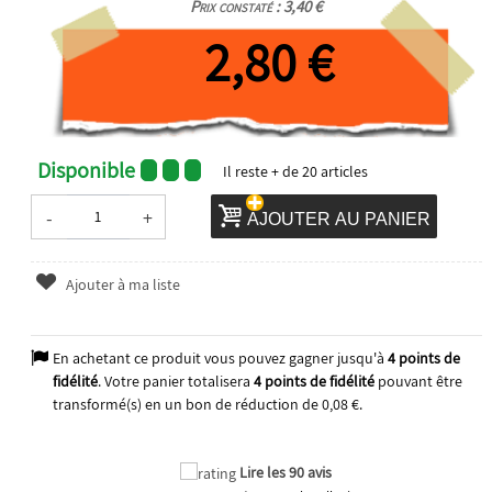
Prix constaté : 3,40 €
2,80 €
Disponible
Il reste
+ de 20
articles
-
+
AJOUTER AU PANIER
Ajouter à ma liste
En achetant ce produit vous pouvez gagner jusqu'à
4
points de
fidélité
. Votre panier totalisera
4
points de fidélité
pouvant être
transformé(s) en un bon de réduction de
0,08 €
.
Lire les 90 avis