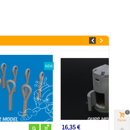
NEW
0
Panier
16,35 €