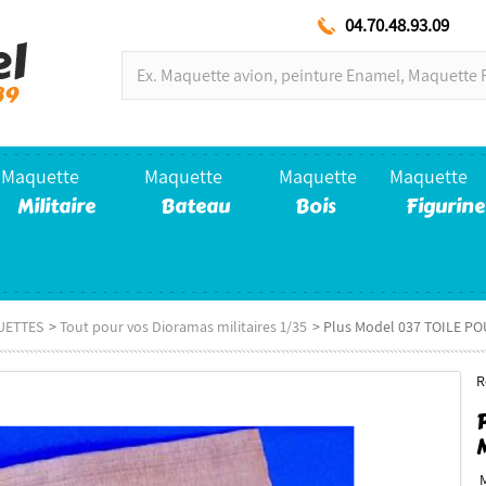
04.70.48.93.09
Maquette
Maquette
Maquette
Maquette
Militaire
Bateau
Bois
Figurine
UETTES
>
Tout pour vos Dioramas militaires 1/35
>
Plus Model 037 TOILE PO
R
M