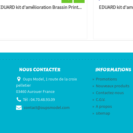
EDUARD kit d'amélioration Brassin Print...
EDUARD kit d'amél
NOUS CONTACTER
INFORMATIONS
Oups Model, 1 route de la croix
»
Promotions
pelletier
»
Nouveaux produits
03460 Aurouer France
»
Contactez-nous
Tél :
04.70.48.93.09
»
C.G.V.
»
A propos
contact@oupsmodel.com
»
sitemap