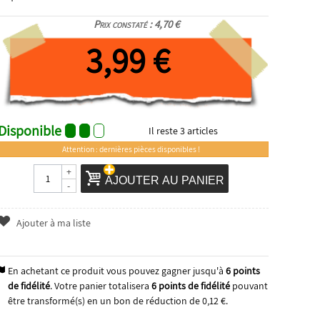
Prix constaté : 4,70 €
3,99 €
Disponible
Il reste
3
articles
Attention : dernières pièces disponibles !
+
AJOUTER AU PANIER
-
Ajouter à ma liste
En achetant ce produit vous pouvez gagner jusqu'à
6
points
de fidélité
. Votre panier totalisera
6
points de fidélité
pouvant
être transformé(s) en un bon de réduction de
0,12 €
.