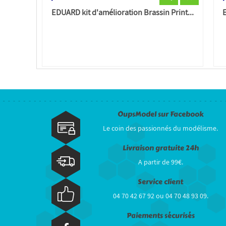
EDUARD kit d'amélioration Brassin Print...
OupsModel sur Facebook
Le coin des passionnés du modélisme.
Livraison gratuite 24h
A partir de 99€.
Service client
04 70 42 67 92 ou 04 70 48 93 09.
Paiements sécurisés