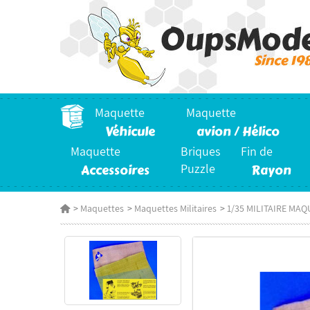
Maquette
Maquette
Véhicule
avion / Hélico
Maquette
Briques
Fin de
Accessoires
Puzzle
Rayon
>
Maquettes
>
Maquettes Militaires
>
1/35 MILITAIRE MAQ