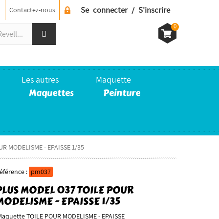
Se connecter / S'inscrire
Contactez-nous
0
Les autres
Maquette
Maquettes
Peinture
UR MODELISME - EPAISSE 1/35
éférence :
pm037
PLUS MODEL 037 TOILE POUR
MODELISME - EPAISSE 1/35
aquette TOILE POUR MODELISME - EPAISSE