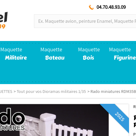
04.70.48.93.09
Maquette
Maquette
Maquette
Maquette
Militaire
Bateau
Bois
Figurine
UETTES
>
Tout pour vos Dioramas militaires 1/35
>
Rado miniatures RDM35B0
R
2025
P