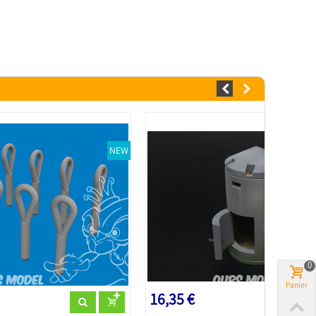
NEW
0
Panier
16,35 €