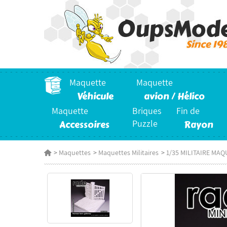
Maquette
Maquette
Véhicule
avion / Hélico
Maquette
Briques
Fin de
Accessoires
Puzzle
Rayon
>
Maquettes
>
Maquettes Militaires
>
1/35 MILITAIRE MAQ