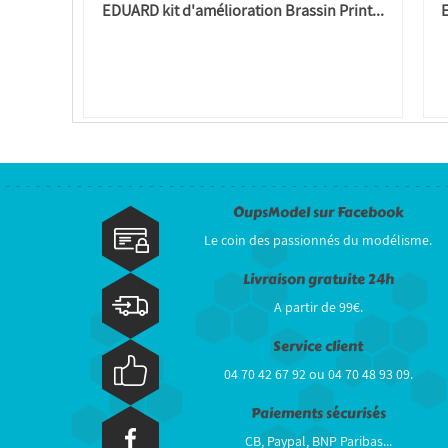
EDUARD kit d'amélioration Brassin Print...
OupsModel sur Facebook
Le coin des passionnés du modélisme.
Livraison gratuite 24h
A partir de 99€.
Service client
04 70 42 67 92 ou 04 70 48 93 09.
Paiements sécurisés
CB, Paypal, BNP Paribas...