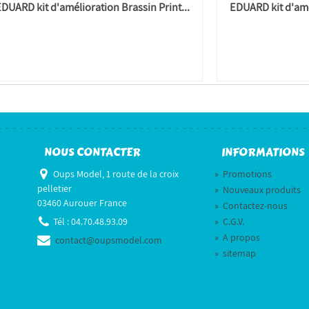
EDUARD kit d'amélioration Brassin Print...
EDUARD kit d'amél
NOUS CONTACTER
INFORMATIONS
Oups Model, 1 route de la croix
»
Promotions
pelletier
»
Nouveaux produits
03460 Aurouer France
»
Contactez-nous
Tél :
04.70.48.93.09
»
C.G.V.
»
A propos
contact@oupsmodel.com
»
sitemap