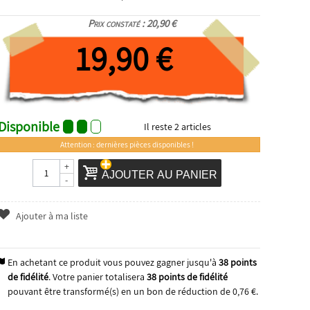
Prix constaté : 20,90 €
19,90 €
Disponible
Il reste
2
articles
Attention : dernières pièces disponibles !
+
AJOUTER AU PANIER
-
Ajouter à ma liste
En achetant ce produit vous pouvez gagner jusqu'à
38
points
de fidélité
. Votre panier totalisera
38
points de fidélité
pouvant être transformé(s) en un bon de réduction de
0,76 €
.