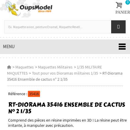
0
PANIER
MENU
>
Maquettes
>
Maquettes Militaires
>
1/35 MILITAIRE
MAQUETTES
>
Tout pour vos Dioramas militaires 1/35
>
RT-Diorama
35416 Ensemble de cactus n° 2 1/35
Référence :
35416
RT-DIORAMA 35416 ENSEMBLE DE CACTUS
N° 2 1/35
Comprend des pièces en résine imprimées en 3D ! La résine peut être
irritante, à manipuler avec précaution.