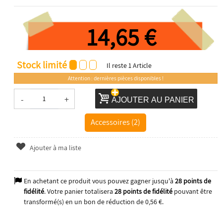
14,65 €
Stock limité
Il reste
1
Article
Attention : dernières pièces disponibles !
-
+
AJOUTER AU PANIER
Accessoires (2)
Ajouter à ma liste
En achetant ce produit vous pouvez gagner jusqu'à
28
points de
fidélité
. Votre panier totalisera
28
points de fidélité
pouvant être
transformé(s) en un bon de réduction de
0,56 €
.
2025