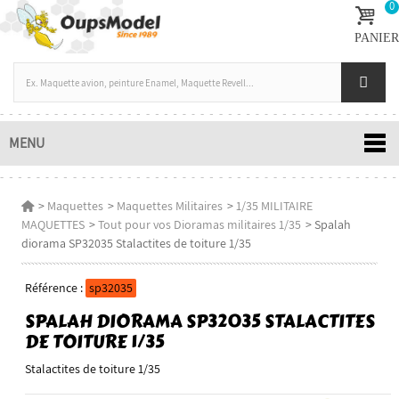
0
PANIER
MENU
>
Maquettes
>
Maquettes Militaires
>
1/35 MILITAIRE
MAQUETTES
>
Tout pour vos Dioramas militaires 1/35
>
Spalah
diorama SP32035 Stalactites de toiture 1/35
Référence :
sp32035
SPALAH DIORAMA SP32035 STALACTITES
DE TOITURE 1/35
Stalactites de toiture 1/35