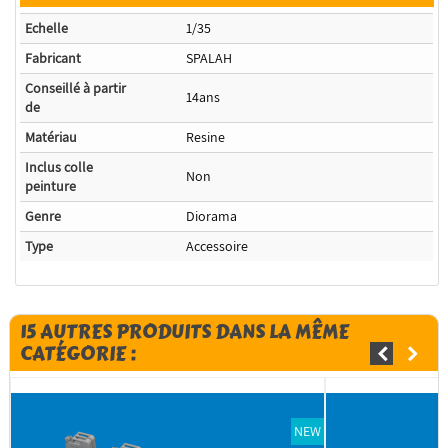
Echelle
1/35
Fabricant
SPALAH
Conseillé à partir
14ans
de
Matériau
Resine
Inclus colle
Non
peinture
Genre
Diorama
Type
Accessoire
15 AUTRES PRODUITS DANS LA MÊME
CATÉGORIE :
NEW