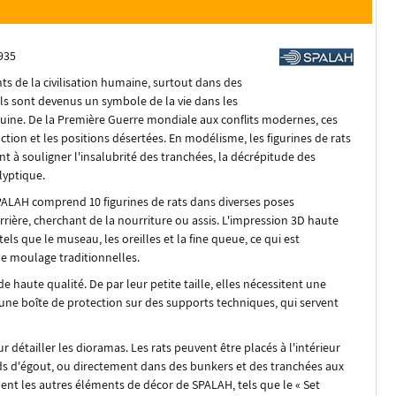
1935
s de la civilisation humaine, surtout dans des
 ils sont devenus un symbole de la vie dans les
ruine. De la Première Guerre mondiale aux conflits modernes, ces
tion et les positions désertées. En modélisme, les figurines de rats
t à souligner l'insalubrité des tranchées, la décrépitude des
yptique.
 SPALAH comprend 10 figurines de rats dans diverses poses
arrière, cherchant de la nourriture ou assis. L'impression 3D haute
els que le museau, les oreilles et la fine queue, ce qui est
e moulage traditionnelles.
 haute qualité. De par leur petite taille, elles nécessitent une
 une boîte de protection sur des supports techniques, qui servent
r détailler les dioramas. Les rats peuvent être placés à l'intérieur
ds d'égout, ou directement dans des bunkers et des tranchées aux
ment les autres éléments de décor de SPALAH, tels que le « Set