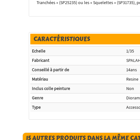
Tranchées » (SP25235) ou les « Squelettes » (SP31735), 
CARACTÉRISTIQUES
Echelle
1/35
Fabricant
SPALA
Conseillé à partir de
14ans
Matériau
Resine
Inclus colle peinture
Non
Genre
Dioram
Type
Accesso
15 AUTRES PRODUITS DANS LA MÊME CA