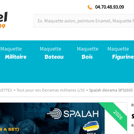
04.70.48.93.09
Maquette
Maquette
Maquette
Maquette
Militaire
Bateau
Bois
Figurine
UETTES
>
Tout pour vos Dioramas militaires 1/35
>
Spalah diorama SP31935 
R
2026
R