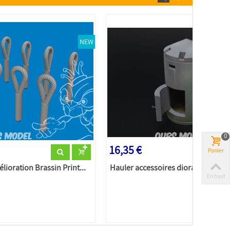
NEW
0
16,35 €
Panier
ioration Brassin Print...
Hauler accessoires diorama HLM350
En haut