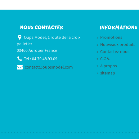
NOUS CONTACTER
INFORMATIONS
Oups Model, 1 route de la croix
»
Promotions
pelletier
»
Nouveaux produits
03460 Aurouer France
»
Contactez-nous
Tél :
04.70.48.93.09
»
C.G.V.
»
A propos
contact@oupsmodel.com
»
sitemap