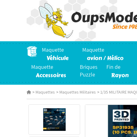
Maquette
Maquette
Véhicule
avion / Hélico
Maquette
Briques
Fin de
Accessoires
Puzzle
Rayon
>
Maquettes
>
Maquettes Militaires
>
1/35 MILITAIRE MAQ