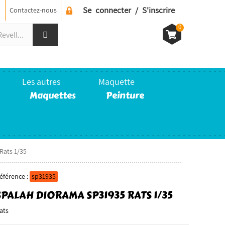
Se connecter / S'inscrire
Contactez-nous
0
Les autres
Maquette
Maquettes
Peinture
Rats 1/35
éférence :
sp31935
SPALAH DIORAMA SP31935 RATS 1/35
ats