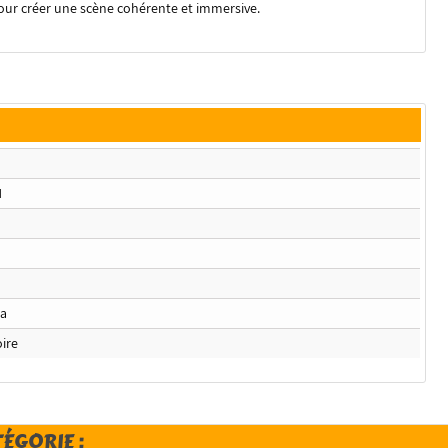
pour créer une scène cohérente et immersive.
H
a
ire
TÉGORIE :