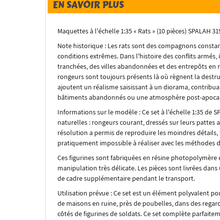
EN SAVOIR PLUS
Maquettes à l'échelle 1:35 « Rats » (10 pièces) SPALAH 3
Note historique : Les rats sont des compagnons constant
conditions extrêmes. Dans l'histoire des conflits armés,
tranchées, des villes abandonnées et des entrepôts en 
rongeurs sont toujours présents là où règnent la destruc
ajoutent un réalisme saisissant à un diorama, contribuan
bâtiments abandonnés ou une atmosphère post-apocal
Informations sur le modèle : Ce set à l'échelle 1:35 de
naturelles : rongeurs courant, dressés sur leurs pattes 
résolution a permis de reproduire les moindres détails, t
pratiquement impossible à réaliser avec les méthodes d
Ces figurines sont fabriquées en résine photopolymère de
manipulation très délicate. Les pièces sont livrées dans
de cadre supplémentaire pendant le transport.
Utilisation prévue : Ce set est un élément polyvalent pou
de maisons en ruine, près de poubelles, dans des regar
côtés de figurines de soldats. Ce set complète parfaite