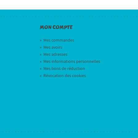
MON COMPTE
»
Mes commandes
»
Mes avoirs
»
Mes adresses
»
Mes informations personnelles
»
Mes bons de réduction
»
Révocation des cookies