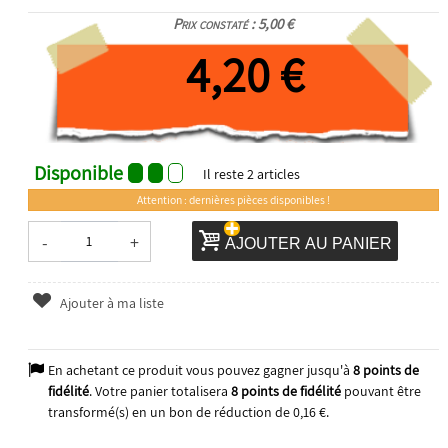
Prix constaté : 5,00 €
4,20 €
Disponible
Il reste
2
articles
Attention : dernières pièces disponibles !
-
+
AJOUTER AU PANIER
Ajouter à ma liste
En achetant ce produit vous pouvez gagner jusqu'à
8
points de
fidélité
. Votre panier totalisera
8
points de fidélité
pouvant être
transformé(s) en un bon de réduction de
0,16 €
.