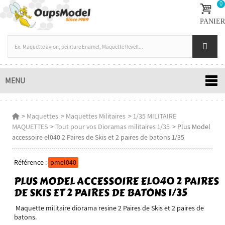
0
PANIER
MENU
>
Maquettes
>
Maquettes Militaires
>
1/35 MILITAIRE
MAQUETTES
>
Tout pour vos Dioramas militaires 1/35
>
Plus Model
accessoire el040 2 Paires de Skis et 2 paires de batons 1/35
Référence :
pmel040
PLUS MODEL ACCESSOIRE EL040 2 PAIRES
DE SKIS ET 2 PAIRES DE BATONS 1/35
Maquette militaire diorama resine 2 Paires de Skis et 2 paires de
batons.