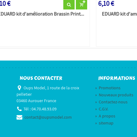
10 €
6,10 €
EDUARD kit d'amélioration Brassin Print...
EDUARD kit d'amél
NOUS CONTACTER
INFORMATIONS
Oups Model, 1 route de la croix
»
Promotions
pelletier
»
Nouveaux produits
03460 Aurouer France
»
Contactez-nous
Tél :
04.70.48.93.09
»
C.G.V.
»
A propos
contact@oupsmodel.com
»
sitemap