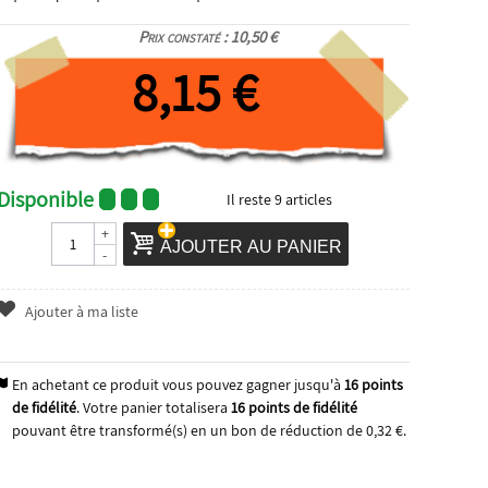
Prix constaté : 10,50 €
8,15 €
Disponible
Il reste
9
articles
+
AJOUTER AU PANIER
-
Ajouter à ma liste
En achetant ce produit vous pouvez gagner jusqu'à
16
points
de fidélité
. Votre panier totalisera
16
points de fidélité
pouvant être transformé(s) en un bon de réduction de
0,32 €
.