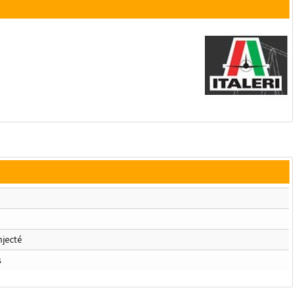
njecté
s