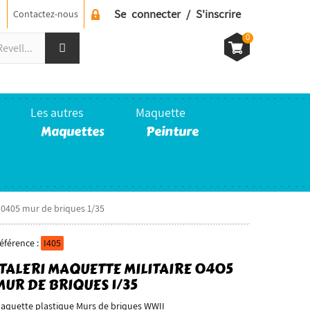
Se connecter / S'inscrire
Contactez-nous
0
Les autres
Maquette
Maquettes
Peinture
e 0405 mur de briques 1/35
éférence :
I405
ITALERI MAQUETTE MILITAIRE 0405
MUR DE BRIQUES 1/35
aquette plastique Murs de briques WWII