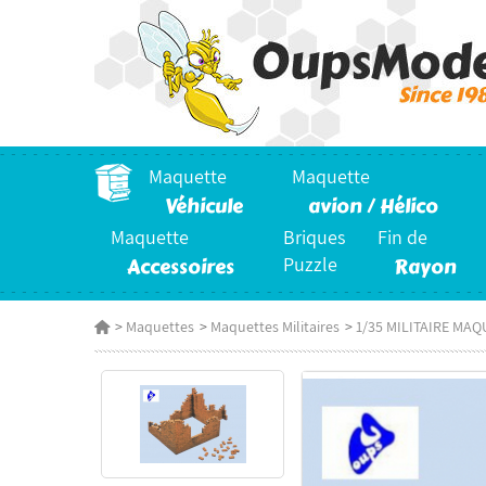
Maquette
Maquette
Véhicule
avion / Hélico
Maquette
Briques
Fin de
Accessoires
Puzzle
Rayon
>
Maquettes
>
Maquettes Militaires
>
1/35 MILITAIRE MAQ