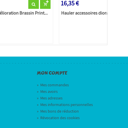
16,35 €
ioration Brassin Print...
Hauler accessoires diorama HLM350
MON COMPTE
»
Mes commandes
»
Mes avoirs
»
Mes adresses
»
Mes informations personnelles
»
Mes bons de réduction
»
Révocation des cookies