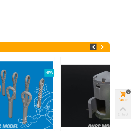
NEW
0
Panier
En haut