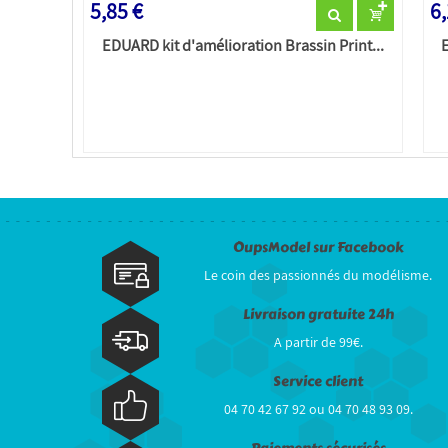
5,85 €
6,
EDUARD kit d'amélioration Brassin Print...
OupsModel sur Facebook
Le coin des passionnés du modélisme.
Livraison gratuite 24h
A partir de 99€.
Service client
04 70 42 67 92 ou 04 70 48 93 09.