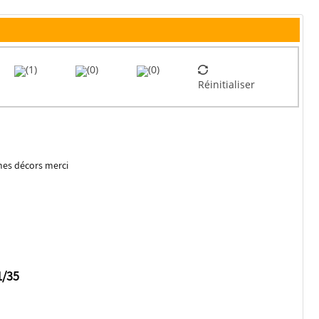
(1)
(0)
(0)
Réinitialiser
mes décors merci
1/35