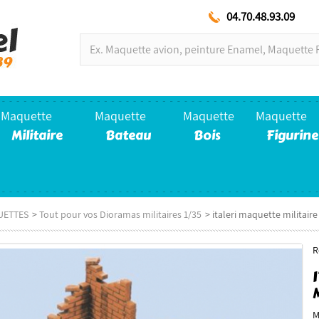
04.70.48.93.09
Maquette
Maquette
Maquette
Maquette
Militaire
Bateau
Bois
Figurine
UETTES
>
Tout pour vos Dioramas militaires 1/35
>
italeri maquette militair
R
M