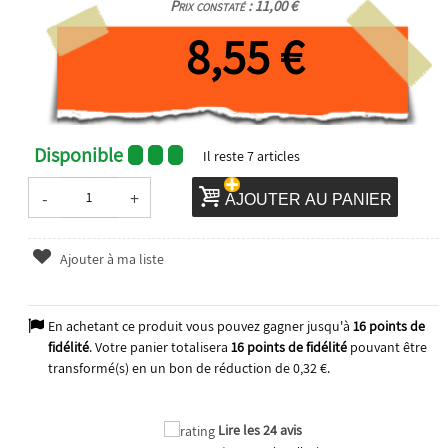
Prix constaté : 11,00 €
8,55 €
Disponible
Il reste
7
articles
-
+
AJOUTER AU PANIER
Ajouter à ma liste
En achetant ce produit vous pouvez gagner jusqu'à
16
points de
fidélité
. Votre panier totalisera
16
points de fidélité
pouvant être
transformé(s) en un bon de réduction de
0,32 €
.
Lire les 24 avis