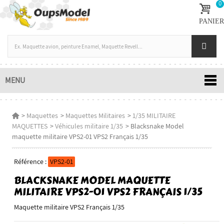
0
PANIER
MENU
>
Maquettes
>
Maquettes Militaires
>
1/35 MILITAIRE
MAQUETTES
>
Véhicules militaire 1/35
>
Blacksnake Model
maquette militaire VPS2-01 VPS2 Français 1/35
Référence :
VPS2-01
BLACKSNAKE MODEL MAQUETTE
MILITAIRE VPS2-01 VPS2 FRANÇAIS 1/35
Maquette militaire VPS2 Français 1/35