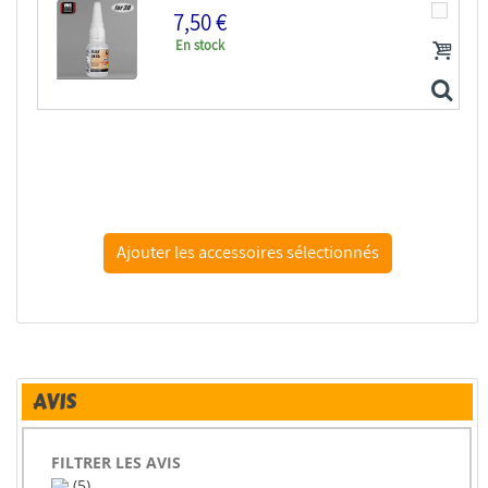
7,50 €
En stock
VMS CM12 Flexy 5K CA for 3D - Colle cyano 5K pour 3D...
AVIS
FILTRER LES AVIS
(5)