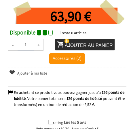
63,90 €
Disponible
Il reste
6
articles
-
+
AJOUTER AU PANIER
Accessoires (2)
Ajouter à ma liste
En achetant ce produit vous pouvez gagner jusqu'à
126
points de
fidélité
. Votre panier totalisera
126
points de fidélité
pouvant être
transformé(s) en un bon de réduction de
2,52 €
.
2025
Lire les 5 avis
Note moyenne :
10
/
10
- Nombre d'avis :
5