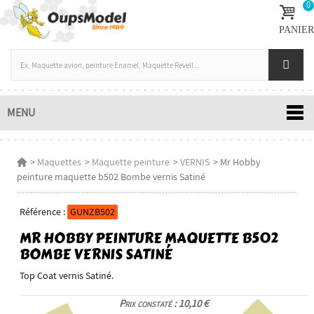
0
PANIER
MENU
>
Maquettes
>
Maquette peinture
>
VERNIS
>
Mr Hobby
peinture maquette b502 Bombe vernis Satiné
Référence :
GUNZB502
MR HOBBY PEINTURE MAQUETTE B502
BOMBE VERNIS SATINÉ
Top Coat vernis Satiné.
Prix constaté : 10,10 €