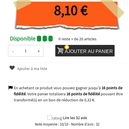
8,10 €
Disponible
Il reste
+ de 20
articles
-
+
AJOUTER AU PANIER
Ajouter à ma liste
En achetant ce produit vous pouvez gagner jusqu'à
16
points de
fidélité
. Votre panier totalisera
16
points de fidélité
pouvant être
transformé(s) en un bon de réduction de
0,32 €
.
Lire les 32 avis
Note moyenne :
10
/
10
- Nombre d'avis :
32