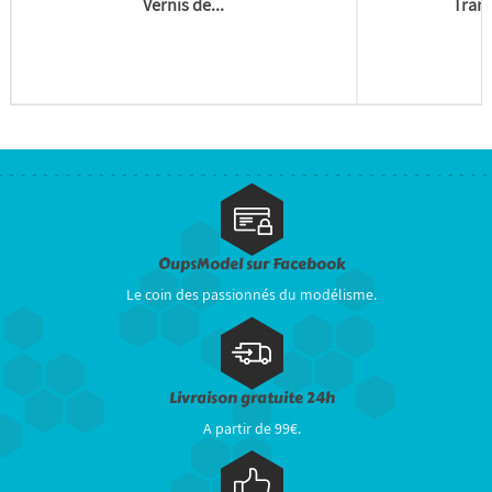
Vernis de...
Trans
OupsModel sur Facebook
Le coin des passionnés du modélisme.
Livraison gratuite 24h
A partir de 99€.