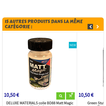
15 AUTRES PRODUITS DANS LA MÊME
CATÉGORIE :
NEW
10,50 €
10,50 €
DELUXE MATERIALS colle BD88 Matt Magic
Green Stuff