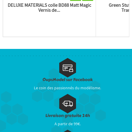
DELUXE MATERIALS colle BD88 Matt Magic
Green Stuff
Vernis de...
Trans
OupsModel sur Facebook
Le coin des passionnés du modélisme.
Livraison gratuite 24h
A partir de 99€.