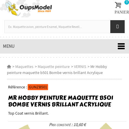
0
PANIER
MENU
>
Maquettes
>
Maquette peinture
>
VERNIS
>
Mr Hobby
peinture maquette b501 Bombe vernis brillant Acrylique
Référence :
GUNZB501
MR HOBBY PEINTURE MAQUETTE B501
BOMBE VERNIS BRILLANT ACRYLIQUE
Top Coat vernis Brillant.
Prix constaté : 10,60 €