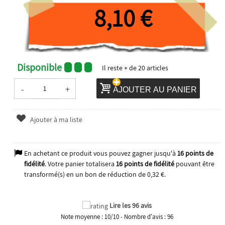
8,10 €
Disponible
Il reste
+ de 20
articles
-
+
AJOUTER AU PANIER
Ajouter à ma liste
En achetant ce produit vous pouvez gagner jusqu'à
16
points de
fidélité
. Votre panier totalisera
16
points de fidélité
pouvant être
transformé(s) en un bon de réduction de
0,32 €
.
Lire les 96 avis
Note moyenne :
10
/
10
- Nombre d'avis :
96