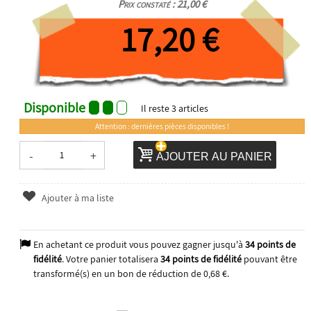
Prix constaté : 21,00 €
17,20 €
Disponible
Il reste
3
articles
Attention : dernières pièces disponibles !
-
+
AJOUTER AU PANIER
Ajouter à ma liste
En achetant ce produit vous pouvez gagner jusqu'à
34
points de
fidélité
. Votre panier totalisera
34
points de fidélité
pouvant être
transformé(s) en un bon de réduction de
0,68 €
.