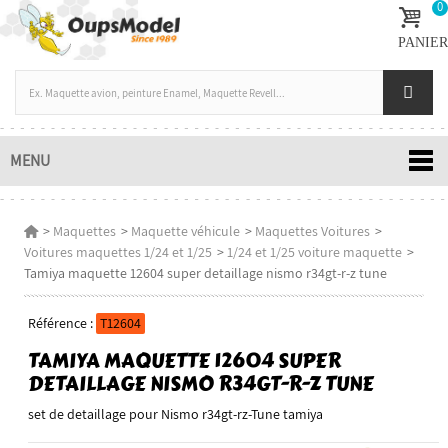
0
PANIER
MENU
>
Maquettes
>
Maquette véhicule
>
Maquettes Voitures
>
Voitures maquettes 1/24 et 1/25
>
1/24 et 1/25 voiture maquette
>
Tamiya maquette 12604 super detaillage nismo r34gt-r-z tune
Référence :
T12604
TAMIYA MAQUETTE 12604 SUPER
DETAILLAGE NISMO R34GT-R-Z TUNE
set de detaillage pour Nismo r34gt-rz-Tune tamiya