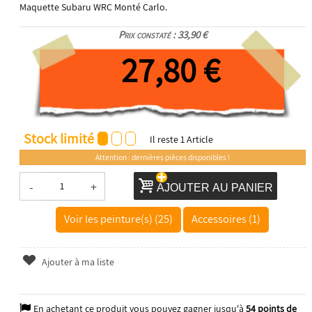
Maquette Subaru WRC Monté Carlo.
Prix constaté : 33,90 €
27,80 €
Stock limité
Il reste
1
Article
Attention : dernières pièces disponibles !
-
+
AJOUTER AU PANIER
Voir les peinture(s) (25)
Accessoires (1)
Ajouter à ma liste
En achetant ce produit vous pouvez gagner jusqu'à
54
points de