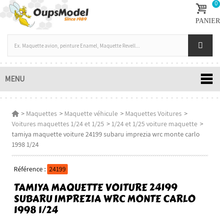
0
PANIER
MENU
>
Maquettes
>
Maquette véhicule
>
Maquettes Voitures
>
Voitures maquettes 1/24 et 1/25
>
1/24 et 1/25 voiture maquette
>
tamiya maquette voiture 24199 subaru imprezia wrc monte carlo
1998 1/24
Référence :
24199
TAMIYA MAQUETTE VOITURE 24199
SUBARU IMPREZIA WRC MONTE CARLO
1998 1/24