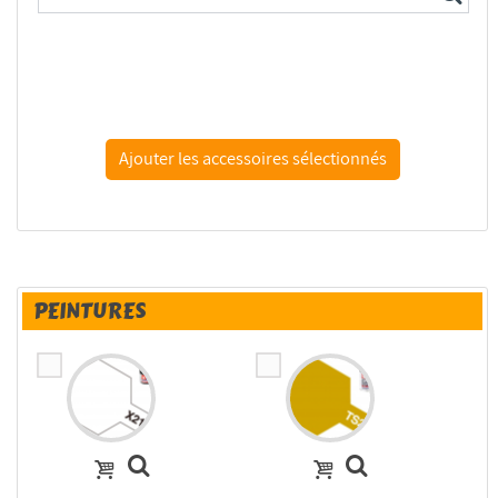
Hobby Design Amélioration 02-0249 Subaru Impreza WRC...
PEINTURES