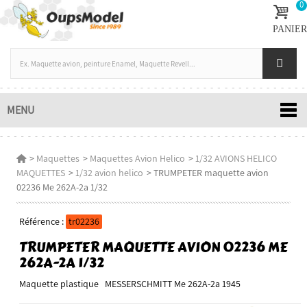
0
PANIER
MENU
>
Maquettes
>
Maquettes Avion Helico
>
1/32 AVIONS HELICO
MAQUETTES
>
1/32 avion helico
>
TRUMPETER maquette avion
02236 Me 262A-2a 1/32
Référence :
tr02236
TRUMPETER MAQUETTE AVION 02236 ME
262A-2A 1/32
Maquette plastique MESSERSCHMITT Me 262A-2a 1945