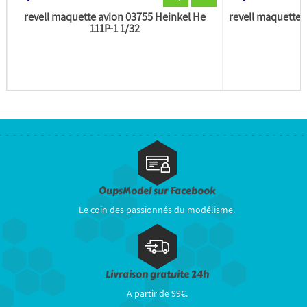
revell maquette avion 03755 Heinkel He
revell maquette
111P-1 1/32
T
OupsModel sur Facebook
Le coin des passionnés du modélisme.
Livraison gratuite 24h
A partir de 99€.