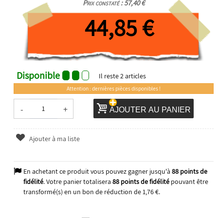
Prix constaté : 57,40 €
44,85 €
Disponible
Il reste
2
articles
Attention : dernières pièces disponibles !
-
+
AJOUTER AU PANIER
Ajouter à ma liste
En achetant ce produit vous pouvez gagner jusqu'à
88
points de
fidélité
. Votre panier totalisera
88
points de fidélité
pouvant être
transformé(s) en un bon de réduction de
1,76 €
.