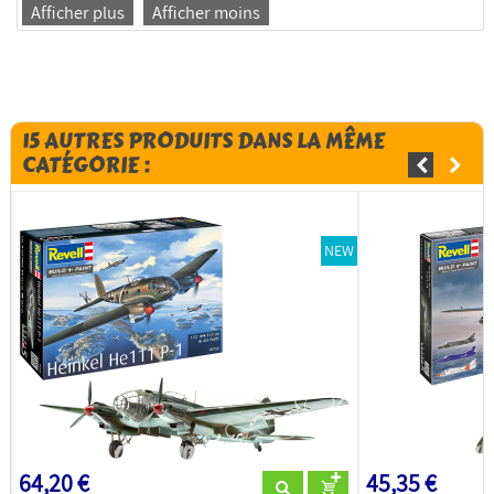
Afficher plus
Afficher moins
15 AUTRES PRODUITS DANS LA MÊME
CATÉGORIE :
NEW
64,20 €
45,35 €