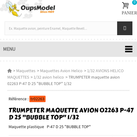
0
PANIER
MENU
>
Maquettes
>
Maquettes Avion Helico
>
1/32 AVIONS HELICO
MAQUETTES
>
1/32 avion helico
>
TRUMPETER maquette avion
02263 P-47 D 25 "BUBBLE TOP" 1/32
Référence :
tr02263
TRUMPETER MAQUETTE AVION 02263 P-47
D 25 "BUBBLE TOP" 1/32
Maquette plastique P-47 D 25 "BUBBLE TOP"