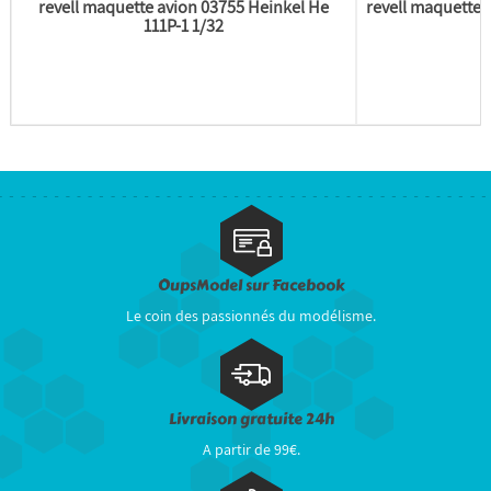
revell maquette avion 03755 Heinkel He
revell maquette
111P-1 1/32
T
OupsModel sur Facebook
Le coin des passionnés du modélisme.
Livraison gratuite 24h
A partir de 99€.