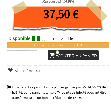
Prix constaté : 54,99 €
37,50 €
Disponible
Il reste
2
articles
Attention : dernières pièces disponibles !
-
+
AJOUTER AU PANIER
Ajouter à ma liste
En achetant ce produit vous pouvez gagner jusqu'à
74
points de
fidélité
. Votre panier totalisera
74
points de fidélité
pouvant être
transformé(s) en un bon de réduction de
1,48 €
.