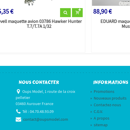
,35 €
88,90 €
evell maquette avion 03786 Hawker Hunter
EDUARD maquet
T.7/T.7A 1/32
Must
NOUS CONTACTER
INFORMATIONS
Oups Model, 1 route de la croix
»
Promotions
pelletier
»
Nouveaux produits
03460 Aurouer France
»
Contactez-nous
Tél :
04.70.48.93.09
»
C.G.V.
»
A propos
contact@oupsmodel.com
»
sitemap