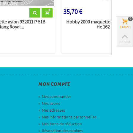
35,70 €
0
te avion 932011 P-51B
Hobby 2000 maquette avion 3202
ang Royal...
He 162 A-1...
Panier
En haut
MON COMPTE
»
Mes commandes
»
Mes avoirs
»
Mes adresses
»
Mes informations personnelles
»
Mes bons de réduction
»
Révocation des cookies