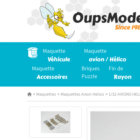
Maquette
Maquette
Véhicule
avion / Hélico
Maquette
Briques
Fin de
Accessoires
Puzzle
Rayon
>
Maquettes
>
Maquettes Avion Helico
>
1/32 AVIONS HE