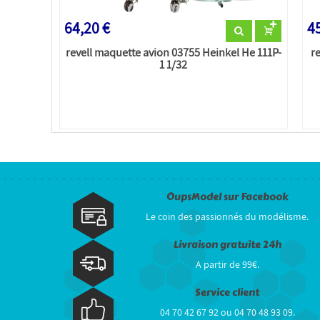
64,20 €
45
revell maquette avion 03755 Heinkel He 111P-
r
1 1/32
OupsModel sur Facebook
Le coin des passionnés du modélisme.
Livraison gratuite 24h
A partir de 99€.
Service client
04 70 42 67 92 ou 04 70 48 93 09.