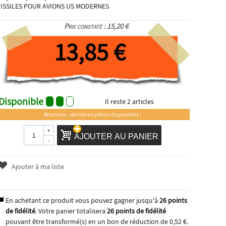
ISSILES POUR AVIONS US MODERNES
Prix constaté : 15,20 €
13,85 €
Disponible
Il reste
2
articles
Attention : dernières pièces disponibles !
+
AJOUTER AU PANIER
-
Ajouter à ma liste
En achetant ce produit vous pouvez gagner jusqu'à
26
points
de fidélité
. Votre panier totalisera
26
points de fidélité
pouvant être transformé(s) en un bon de réduction de
0,52 €
.