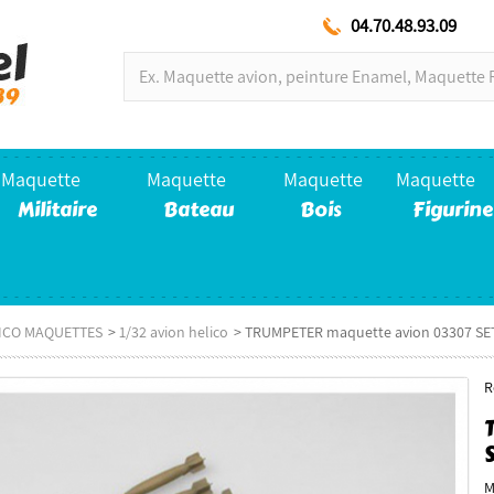
04.70.48.93.09
Maquette
Maquette
Maquette
Maquette
Militaire
Bateau
Bois
Figurine
LICO MAQUETTES
>
1/32 avion helico
>
TRUMPETER maquette avion 03307 SE
R
M