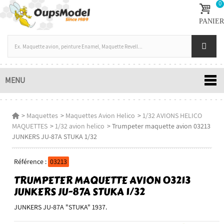
0
PANIER
MENU
>
Maquettes
>
Maquettes Avion Helico
>
1/32 AVIONS HELICO
MAQUETTES
>
1/32 avion helico
>
Trumpeter maquette avion 03213
JUNKERS JU-87A STUKA 1/32
Référence :
03213
TRUMPETER MAQUETTE AVION 03213
JUNKERS JU-87A STUKA 1/32
JUNKERS JU-87A "STUKA" 1937.