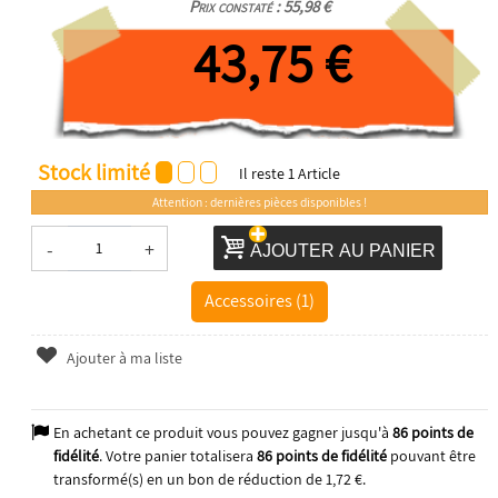
Prix constaté : 55,98 €
43,75 €
Stock limité
Il reste
1
Article
Attention : dernières pièces disponibles !
-
+
AJOUTER AU PANIER
Accessoires (1)
Ajouter à ma liste
En achetant ce produit vous pouvez gagner jusqu'à
86
points de
fidélité
. Votre panier totalisera
86
points de fidélité
pouvant être
transformé(s) en un bon de réduction de
1,72 €
.