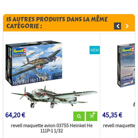
15 AUTRES PRODUITS DANS LA MÊME
CATÉGORIE :
NEW
64,20 €
45,35 €
revell maquette avion 03755 Heinkel He
revell maquette
111P-1 1/32
T