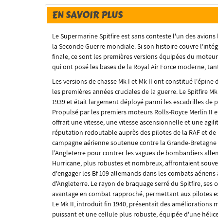
EN SAVOIR PLUS
Le Supermarine Spitfire est sans conteste l'un des avion
la Seconde Guerre mondiale. Si son histoire couvre l'intégra
finale, ce sont les premières versions équipées du mote
qui ont posé les bases de la Royal Air Force moderne, ta
Les versions de chasse Mk I et Mk II ont constitué l'épi
les premières années cruciales de la guerre. Le Spitfire 
1939 et était largement déployé parmi les escadrilles de
Propulsé par les premiers moteurs Rolls-Royce Merlin II et 
offrait une vitesse, une vitesse ascensionnelle et une agil
réputation redoutable auprès des pilotes de la RAF et de 
campagne aérienne soutenue contre la Grande-Bretagne à l
l'Angleterre pour contrer les vagues de bombardiers alle
Hurricane, plus robustes et nombreux, affrontaient souve
d'engager les Bf 109 allemands dans les combats aériens à
d'Angleterre. Le rayon de braquage serré du Spitfire, ses 
avantage en combat rapproché, permettant aux pilotes e
Le Mk II, introduit fin 1940, présentait des améliorations
puissant et une cellule plus robuste, équipée d'une héli