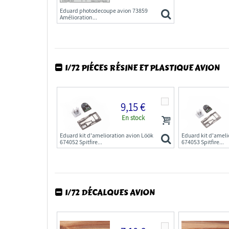
Eduard photodecoupe avion 73859
Amélioration...
1/72 PIÉCES RÉSINE ET PLASTIQUE AVION
9,15 €
En stock
Eduard kit d'amelioration avion Löök
Eduard kit d'ameli
674052 Spitfire...
674053 Spitfire...
1/72 DÉCALQUES AVION