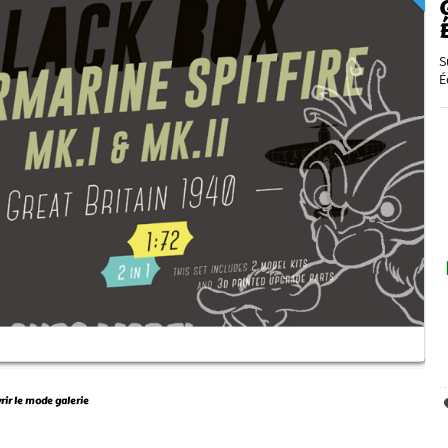
S
É
vrir le mode galerie