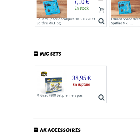
7,10 €
En stock
Eduard Space décalques 3D 3DL72073
Eduard Space déc
Spitfire Mk.I Ibg...
Spitfire Mk.II...
MIG SETS
38,95 €
En rupture
MIG set 7800 Set premiers pas
AK ACCESSOIRES