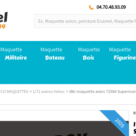
04.70.48.93.09
Maquette
Maquette
Maquette
Maquette
Militaire
Bateau
Bois
Figurine
LICO MAQUETTES
>
1/72 avions helico
>
IBG maquette avion 72584 Supermarine
R
2025