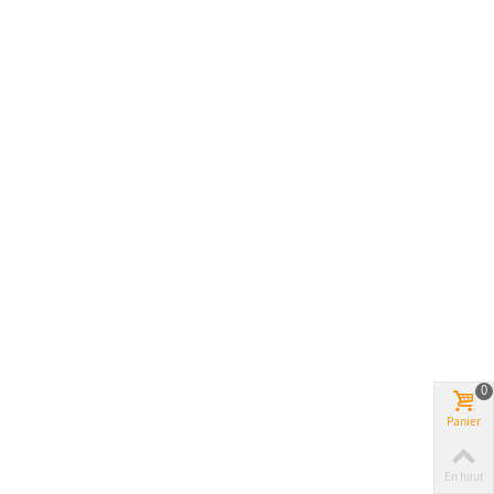
0
Panier
En haut