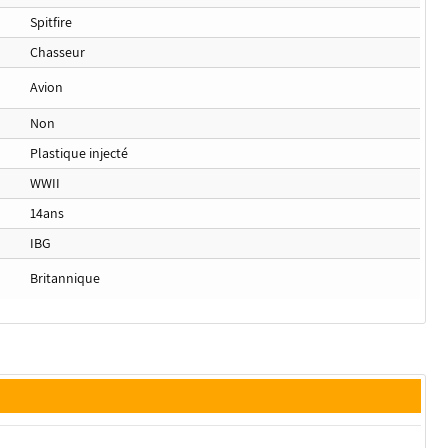
Spitfire
Chasseur
Avion
Non
Plastique injecté
WWII
14ans
IBG
Britannique