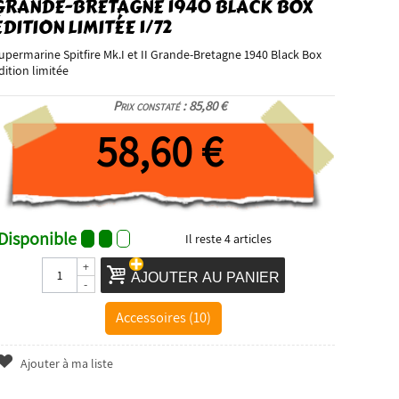
GRANDE-BRETAGNE 1940 BLACK BOX
ÉDITION LIMITÉE 1/72
upermarine Spitfire Mk.I et II Grande-Bretagne 1940 Black Box
dition limitée
Prix constaté : 85,80 €
58,60 €
Disponible
Il reste
4
articles
+
AJOUTER AU PANIER
-
Accessoires (10)
Ajouter à ma liste