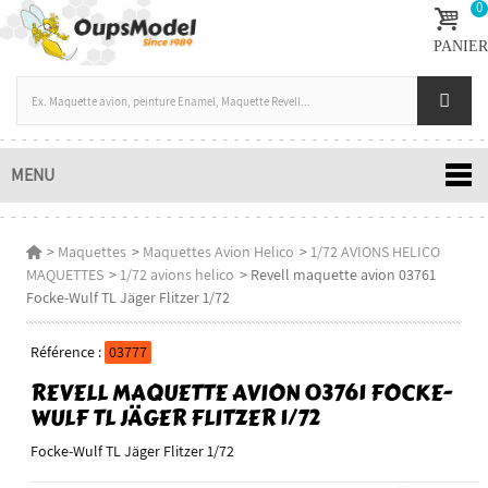
0
PANIER
MENU
>
Maquettes
>
Maquettes Avion Helico
>
1/72 AVIONS HELICO
MAQUETTES
>
1/72 avions helico
>
Revell maquette avion 03761
Focke-Wulf TL Jäger Flitzer 1/72
Référence :
03777
REVELL MAQUETTE AVION 03761 FOCKE-
WULF TL JÄGER FLITZER 1/72
Focke-Wulf TL Jäger Flitzer 1/72