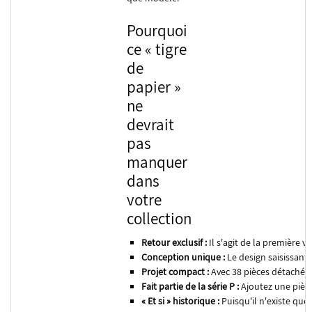
Pourquoi
ce « tigre
de
papier »
ne
devrait
pas
manquer
dans
votre
collection
Retour exclusif :
Il s'agit de la première 
Conception unique :
Le design saisissant 
Projet compact :
Avec 38 pièces détachées,
Fait partie de la série P :
Ajoutez une pièce
« Et si » historique :
Puisqu'il n'existe que 