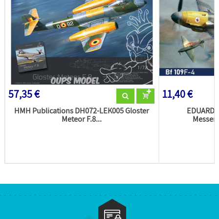
57,35 €
11,40 €
HMH Publications DH072-LEK005 Gloster
EDUARD m
Meteor F.8...
Messers