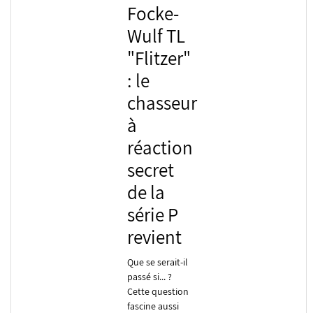
Focke-
Wulf TL
"Flitzer"
: le
chasseur
à
réaction
secret
de la
série P
revient
Que se serait-il
passé si... ?
Cette question
fascine aussi