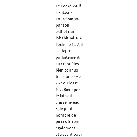
Le Focke-Wulf
« Flitzer »
impressionne
par son
esthétique
inhabituelle. À
l'échelle 1:72, il
s'adapte
parfaitement
aux modèles
bien connus
tels que le Me
262 ou le He
162. Bien que
le kit soit
classé niveau
4, le petit
nombre de
pièces le rend
également
attrayant pour