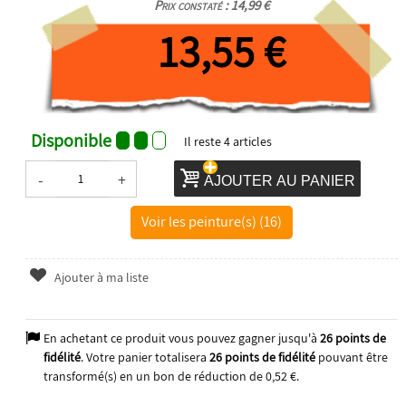
Prix constaté : 14,99 €
13,55 €
Disponible
Il reste
4
articles
-
+
AJOUTER AU PANIER
Voir les peinture(s) (16)
Ajouter à ma liste
En achetant ce produit vous pouvez gagner jusqu'à
26
points de
fidélité
. Votre panier totalisera
26
points de fidélité
pouvant être
transformé(s) en un bon de réduction de
0,52 €
.
2026