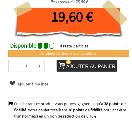
Prix constaté : 23,90 €
19,60 €
Disponible
Il reste
2
articles
Attention : dernières pièces disponibles !
-
+
AJOUTER AU PANIER
Ajouter à ma liste
En achetant ce produit vous pouvez gagner jusqu'à
38
points de
fidélité
. Votre panier totalisera
38
points de fidélité
pouvant être
transformé(s) en un bon de réduction de
0,76 €
.