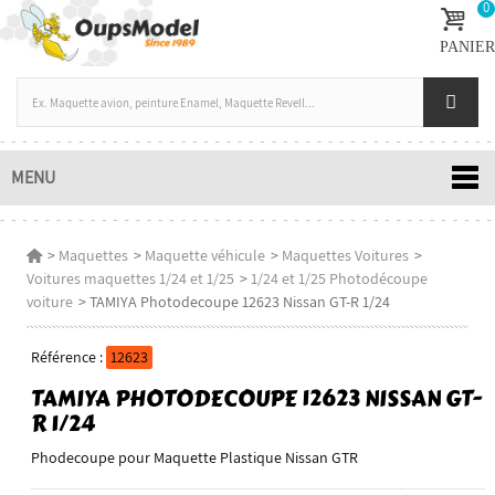
0
PANIER
MENU
>
Maquettes
>
Maquette véhicule
>
Maquettes Voitures
>
Voitures maquettes 1/24 et 1/25
>
1/24 et 1/25 Photodécoupe
voiture
>
TAMIYA Photodecoupe 12623 Nissan GT-R 1/24
Référence :
12623
TAMIYA PHOTODECOUPE 12623 NISSAN GT-
R 1/24
Phodecoupe pour Maquette Plastique Nissan GTR