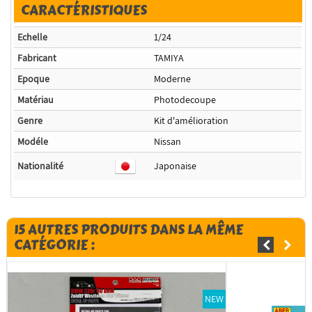
CARACTÉRISTIQUES
Echelle
1/24
Fabricant
TAMIYA
Epoque
Moderne
Matériau
Photodecoupe
Genre
Kit d'amélioration
Modéle
Nissan
Nationalité
Japonaise
15 AUTRES PRODUITS DANS LA MÊME
CATÉGORIE :
NEW