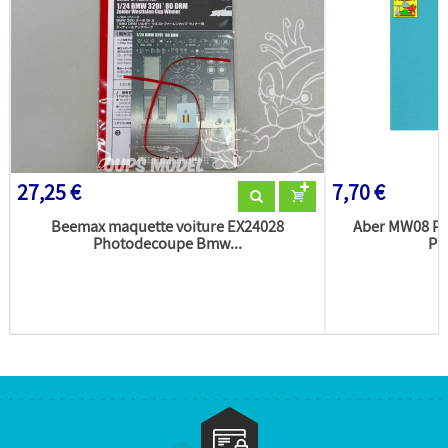
27,25 €
7,70 €
Beemax maquette voiture EX24028
Aber MW08 P
Photodecoupe Bmw...
PL