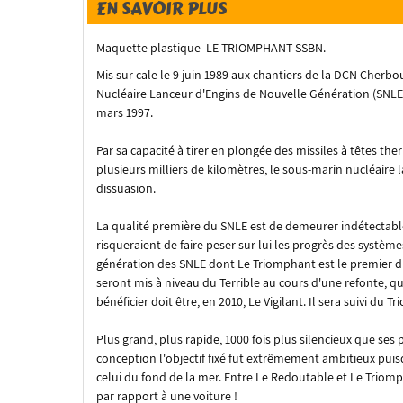
EN SAVOIR PLUS
Maquette plastique LE TRIOMPHANT SSBN.
Mis sur cale le 9 juin 1989 aux chantiers de la DCN Cherbo
Nucléaire Lanceur d'Engins de Nouvelle Génération (SNLE-
mars 1997.
Par sa capacité à tirer en plongée des missiles à têtes t
plusieurs milliers de kilomètres, le sous-marin nucléaire 
dissuasion.
La qualité première du SNLE est de demeurer indétectab
risqueraient de faire peser sur lui les progrès des système
génération des SNLE dont Le Triomphant est le premier d'
seront mis à niveau du Terrible au cours d'une refonte, qu
bénéficier doit être, en 2010, Le Vigilant. Il sera suivi du
Plus grand, plus rapide, 1000 fois plus silencieux que ses 
conception l'objectif fixé fut extrêmement ambitieux puisqu
celui du fond de la mer. Entre Le Redoutable et Le Triomph
par rapport à une voiture !