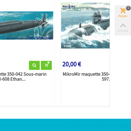
0
Panier
En haut
20,00 €
tte 350-042 Sous-marin
MikroMir maquette 350-041 Sous-
-608 Ethan...
597...