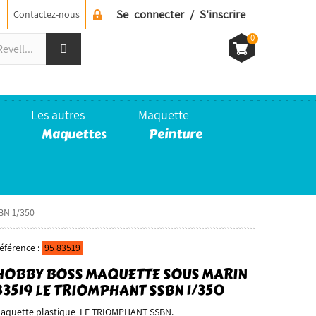
Se connecter / S'inscrire
Contactez-nous
0
Les autres
Maquette
Maquettes
Peinture
BN 1/350
éférence :
95 83519
HOBBY BOSS MAQUETTE SOUS MARIN
83519 LE TRIOMPHANT SSBN 1/350
aquette plastique LE TRIOMPHANT SSBN.