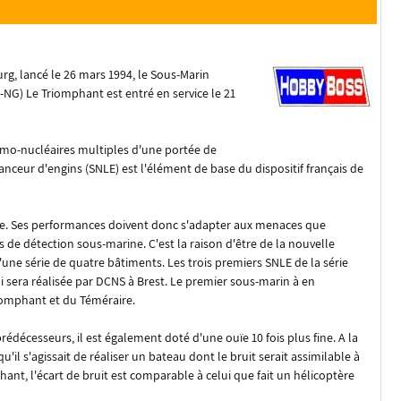
urg, lancé le 26 mars 1994, le Sous-Marin
NG) Le Triomphant est entré en service le 21
hermo-nucléaires multiples d'une portée de
lanceur d'engins (SNLE) est l'élément de base du dispositif français de
le. Ses performances doivent donc s'adapter aux menaces que
s de détection sous-marine. C'est la raison d'être de la nouvelle
une série de quatre bâtiments. Les trois premiers SNLE de la série
i sera réalisée par DCNS à Brest. Le premier sous-marin à en
 Triomphant et du Téméraire.
prédécesseurs, il est également doté d'une ouïe 10 fois plus fine. A la
'il s'agissait de réaliser un bateau dont le bruit serait assimilable à
ant, l'écart de bruit est comparable à celui que fait un hélicoptère