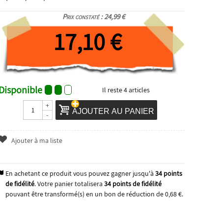
Prix constaté : 24,99 €
17,10 €
Disponible
Il reste
4
articles
+
AJOUTER AU PANIER
-
Ajouter à ma liste
En achetant ce produit vous pouvez gagner jusqu'à
34
points
de fidélité
. Votre panier totalisera
34
points de fidélité
pouvant être transformé(s) en un bon de réduction de
0,68 €
.