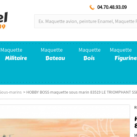
04.70.48.93.09
Maquette
Maquette
Maquette
Maquette
Militaire
Bateau
Bois
Figurine
 Sous-marins
>
HOBBY BOSS maquette sous marin 83519 LE TRIOMPHANT SS
R
M