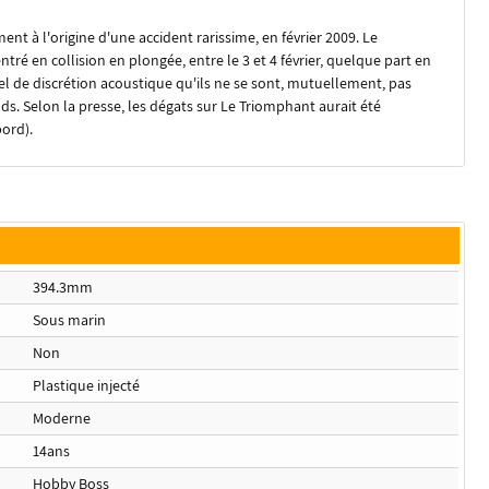
nt à l'origine d'une accident rarissime, en février 2009. Le
ré en collision en plongée, entre le 3 et 4 février, quelque part en
el de discrétion acoustique qu'ils ne se sont, mutuellement, pas
uds. Selon la presse, les dégats sur Le Triomphant aurait été
ord).
394.3mm
Sous marin
Non
Plastique injecté
Moderne
14ans
Hobby Boss