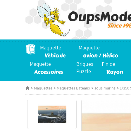
Maquette
Maquette
Véhicule
avion / Hélico
Maquette
Briques
Fin de
Accessoires
Puzzle
Rayon
>
Maquettes
>
Maquettes Bateaux
>
sous marins
>
1/350