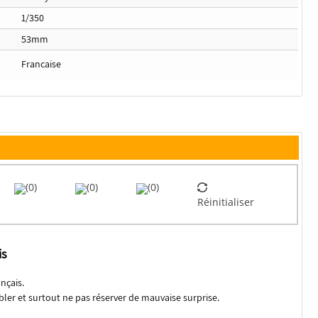
1/350
53mm
Francaise
(0)
(0)
(0)
Réinitialiser
is
nçais.
er et surtout ne pas réserver de mauvaise surprise.