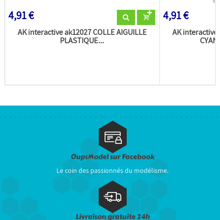
4,91 €
4,91 €
AK interactive ak12027 COLLE AIGUILLE
AK interacti
PLASTIQUE...
CYANO
OupsModel sur Facebook
Le coin des passionnés du modélisme.
Livraison gratuite 24h