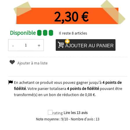
2,30 €
Disponible
Il reste
8
articles
-
+
AJOUTER AU PANIER
Ajouter à ma liste
En achetant ce produit vous pouvez gagner jusqu'à
4
points de
fidélité
. Votre panier totalisera
4
points de fidélité
pouvant être
transformé(s) en un bon de réduction de
0,08 €
.
2023
Lire les 13 avis
Note moyenne :
9
/
10
- Nombre d'avis :
13