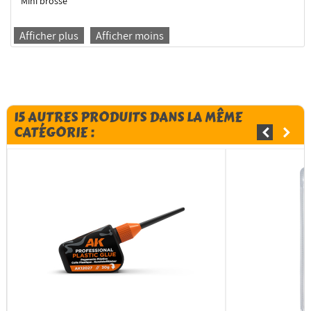
Mini brosse
Afficher plus
Afficher moins
15 AUTRES PRODUITS DANS LA MÊME
CATÉGORIE :