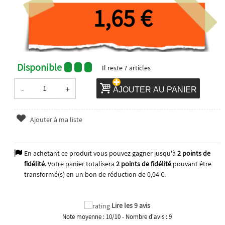
1,65 €
Disponible
Il reste
7
articles
-
+
AJOUTER AU PANIER
Ajouter à ma liste
En achetant ce produit vous pouvez gagner jusqu'à
2
points de
fidélité
. Votre panier totalisera
2
points de fidélité
pouvant être
transformé(s) en un bon de réduction de
0,04 €
.
Lire les 9 avis
Note moyenne :
10
/
10
- Nombre d'avis :
9