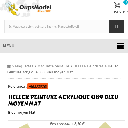
0
PANIER
MENU
>
Maquettes
>
Maquette peinture
>
HELLER Peintures
>
Heller
Peinture acrylique 089 Bleu moyen Mat
Référence :
HELL09089
HELLER PEINTURE ACRYLIQUE 089 BLEU
MOYEN MAT
Bleu moyen Mat
Prix constaté : 2,10 €