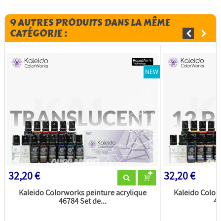
9 AUTRES PRODUITS DANS LA MÊME
CATÉGORIE :
NEW
32,20 €
32,20 €
Kaleido Colorworks peinture acrylique
Kaleido Color
46784 Set de...
46