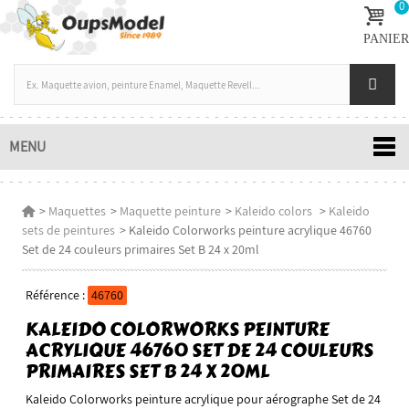
0
PANIER
MENU
>
Maquettes
>
Maquette peinture
>
Kaleido colors
>
Kaleido
sets de peintures
>
Kaleido Colorworks peinture acrylique 46760
Set de 24 couleurs primaires Set B 24 x 20ml
Référence :
46760
KALEIDO COLORWORKS PEINTURE
ACRYLIQUE 46760 SET DE 24 COULEURS
PRIMAIRES SET B 24 X 20ML
Kaleido Colorworks peinture acrylique pour aérographe Set de 24