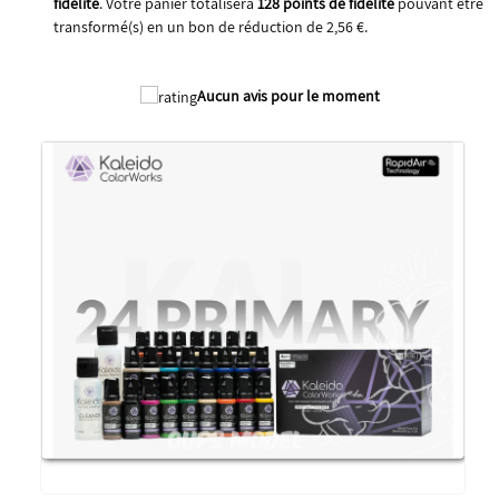
fidélité
. Votre panier totalisera
128
points de fidélité
pouvant être
transformé(s) en un bon de réduction de
2,56 €
.
2026
Aucun avis pour le moment