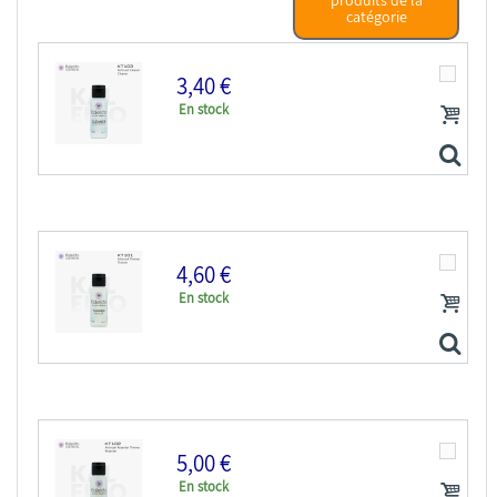
produits de la
catégorie
3,40 €
En stock
4,60 €
En stock
Kaleido Colorworks KT103 Nettoyant acrylique...
5,00 €
En stock