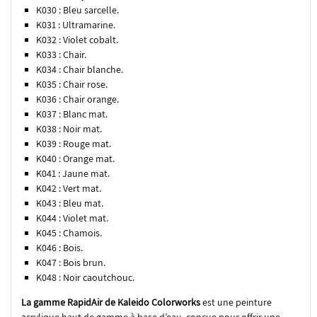
K030 : Bleu sarcelle.
K031 : Ultramarine.
K032 : Violet cobalt.
K033 : Chair.
K034 : Chair blanche.
K035 : Chair rose.
K036 : Chair orange.
K037 : Blanc mat.
K038 : Noir mat.
K039 : Rouge mat.
K040 : Orange mat.
K041 : Jaune mat.
K042 : Vert mat.
K043 : Bleu mat.
K044 : Violet mat.
K045 : Chamois.
K046 : Bois.
K047 : Bois brun.
K048 : Noir caoutchouc.
La gamme RapidAir de Kaleido Colorworks
est une peinture