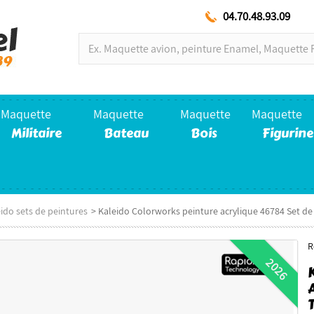
04.70.48.93.09
Maquette
Maquette
Maquette
Maquette
Militaire
Bateau
Bois
Figurine
ido sets de peintures
>
Kaleido Colorworks peinture acrylique 46784 Set de 
R
2026