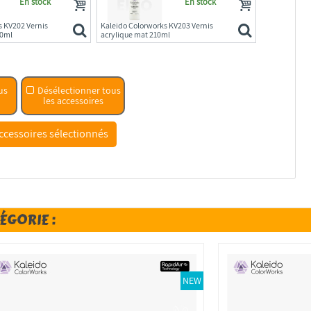
En stock
En stock
s KV202 Vernis
Kaleido Colorworks KV203 Vernis
10ml
acrylique mat 210ml
us
Désélectionner tous
les accessoires
ÉGORIE :
NEW