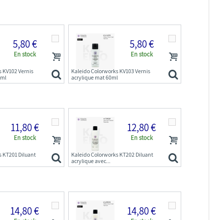
5,80 €
5,80 €
En stock
En stock
s KV102 Vernis
Kaleido Colorworks KV103 Vernis
0ml
acrylique mat 60ml
11,80 €
12,80 €
En stock
En stock
s KT201 Diluant
Kaleido Colorworks KT202 Diluant
acrylique avec...
14,80 €
14,80 €