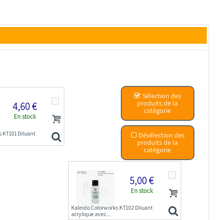
Sélection des
produits de la
4,60 €
catégorie
En stock
s KT101 Diluant
Désélection des
produits de la
catégorie
5,00 €
En stock
Kaleido Colorworks KT102 Diluant
acrylique avec...