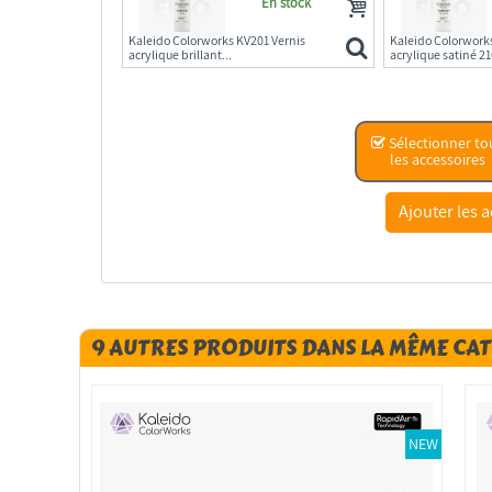
En stock
Kaleido Colorworks KV201 Vernis
Kaleido Colorwork
acrylique brillant...
acrylique satiné 2
Sélectionner to
les accessoires
9 AUTRES PRODUITS DANS LA MÊME CAT
NEW