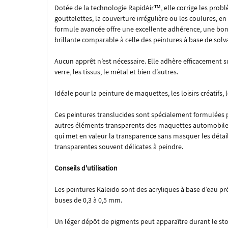
Dotée de la technologie RapidAir™, elle corrige les probl
gouttelettes, la couverture irrégulière ou les coulures, 
formule avancée offre une excellente adhérence, une bonne
brillante comparable à celle des peintures à base de solv
Aucun apprêt n’est nécessaire. Elle adhère efficacement su
verre, les tissus, le métal et bien d’autres.
Idéale pour la peinture de maquettes, les loisirs créatifs, 
Ces peintures translucides sont spécialement formulées pour
autres éléments transparents des maquettes automobiles 
qui met en valeur la transparence sans masquer les détails
transparentes souvent délicates à peindre.
Conseils d'utilisation
Les peintures Kaleido sont des acryliques à base d’eau pré
buses de 0,3 à 0,5 mm.
Un léger dépôt de pigments peut apparaître durant le sto