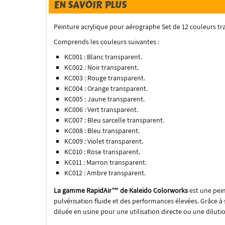
EN SAVOIR PLUS
Peinture acrylique pour aérographe Set de 12 couleurs tra
Comprends les couleurs suivantes :
KC001 : Blanc transparent.
KC002 : Noir transparent.
KC003 : Rouge transparent.
KC004 : Orange transparent.
KC005 : Jaune transparent.
KC006 : Vert transparent.
KC007 : Bleu sarcelle transparent.
KC008 : Bleu transparent.
KC009 : Violet transparent.
KC010 : Rose transparent.
KC011 : Marron transparent.
KC012 : Ambre transparent.
La gamme RapidAir™ de Kaleido Colorworks
est une pein
pulvérisation fluide et des performances élevées. Grâce à 
diluée en usine pour une utilisation directe ou une dilution