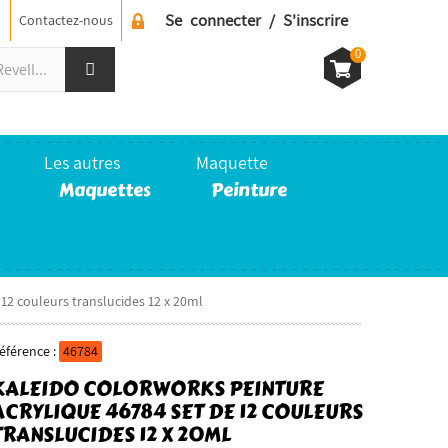
Se connecter / S'inscrire
Contactez-nous
0
Les autres
Maquette
Maquettes
Peinture
12 couleurs translucides 12 x 20ml
éférence :
46784
KALEIDO COLORWORKS PEINTURE
ACRYLIQUE 46784 SET DE 12 COULEURS
TRANSLUCIDES 12 X 20ML