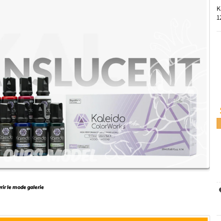
K
1
vrir le mode galerie