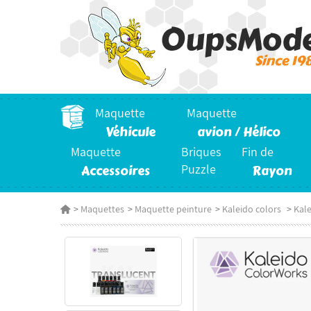
Maquette
Maquette
Véhicule
avion / Hélico
Maquette
Briques
Fin de
Accessoires
Puzzle
Rayon
>
Maquettes
>
Maquette peinture
>
Kaleido colors
>
Kale