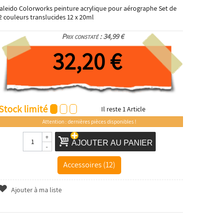
aleido Colorworks peinture acrylique pour aérographe Set de
2 couleurs translucides 12 x 20ml
Prix constaté : 34,99 €
32,20 €
Stock limité
Il reste
1
Article
Attention : dernières pièces disponibles !
+
AJOUTER AU PANIER
-
Accessoires (12)
Ajouter à ma liste