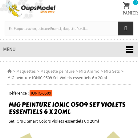
0
PANIER
MENU
>
Maquettes
>
Maquette peinture
>
MIG Ammo
>
MIG Sets
>
MIG peinture IONIC 0509 Set Violets essentiels 6 x 20ml
Référence :
IONIC-0509
MIG PEINTURE IONIC 0509 SET VIOLETS
ESSENTIELS 6 X 20ML
Set IONIC Smart Colors Violets essentiels 6 x 20ml