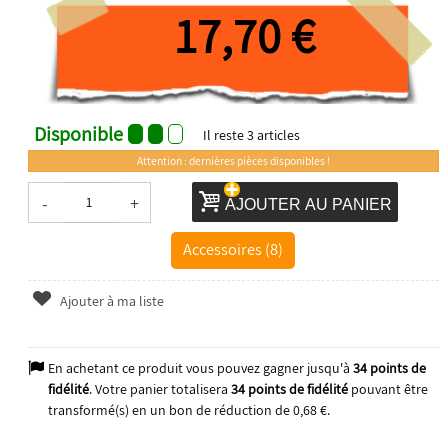
17,70 €
Disponible
Il reste
3
articles
Attention : dernières pièces disponibles !
-
+
AJOUTER AU PANIER
Accessoires (8)
Ajouter à ma liste
En achetant ce produit vous pouvez gagner jusqu'à
34
points de
fidélité
. Votre panier totalisera
34
points de fidélité
pouvant être
transformé(s) en un bon de réduction de
0,68 €
.
2025