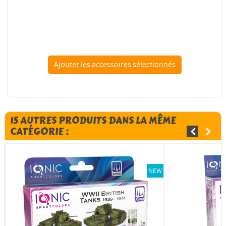
IONIC MIG peinture maquette 0321 Diluant acrylique 60ml
15 AUTRES PRODUITS DANS LA MÊME
CATÉGORIE :
NEW