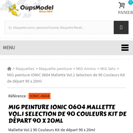
0
PANIER
MENU
>
Maquettes
>
Maquette peinture
>
MIG Ammo
>
MIG Sets
>
MIG peinture IONIC 0604 Mallette Vol.1 Selection de 90 Couleurs Kit
de départ 90 x 20ml
Référence :
IONIC-0604
MIG PEINTURE IONIC 0604 MALLETTE
VOL.1 SELECTION DE 90 COULEURS KIT DE
DÉPART 90 X 20ML
Mallette Vol.1 90 Couleurs Kit de départ 90 x 20ml