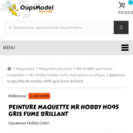
0
PANIER
MENU
>
Maquettes
>
Maquette peinture
>
MR HOBBY peintures
maquette
>
Mr Hobby Hobby Color Aquaeous Acrylique
>
peinture
maquette Mr Hobby H095 gris fume brillant
Référence :
GUNZH095
PEINTURE MAQUETTE MR HOBBY H095
GRIS FUME BRILLANT
Aquaeous Hobby Color